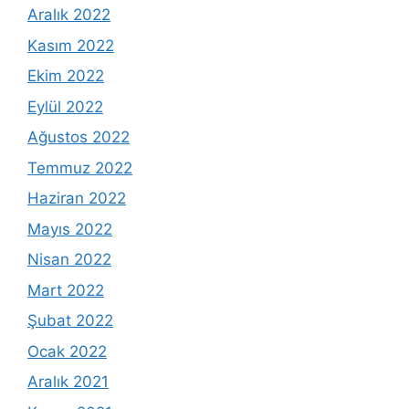
Aralık 2022
Kasım 2022
Ekim 2022
Eylül 2022
Ağustos 2022
Temmuz 2022
Haziran 2022
Mayıs 2022
Nisan 2022
Mart 2022
Şubat 2022
Ocak 2022
Aralık 2021