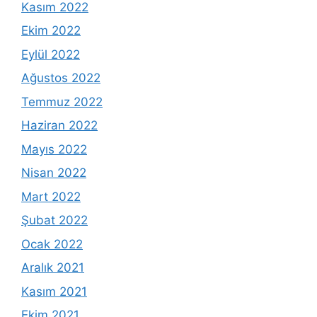
Kasım 2022
Ekim 2022
Eylül 2022
Ağustos 2022
Temmuz 2022
Haziran 2022
Mayıs 2022
Nisan 2022
Mart 2022
Şubat 2022
Ocak 2022
Aralık 2021
Kasım 2021
Ekim 2021