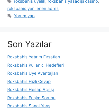
Etiketler
roksbahis üyelik
,
roksbahis yasadışı casino
,
roksbahis yenilenen adres
Yorum yap
Son Yazılar
Roksbahis Yatırım Fırsatları
Roksbahis Kullanıcı Hedefleri
Roksbahis Üye Avantajları
Roksbahis Hızlı Cevap
Roksbahis Hesap Açılışı
Roksbahis Erişim Sorunu
Roksbahis Sanal Yarış