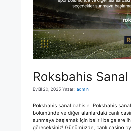
Roksbahis Sanal 
Eylül 20, 2025
Yazarı:
admin
Roksbahis sanal bahisler Roksbahis sanal 
bölümünde ve diğer alanlardaki canlı cas
sunmaya başlamak için belirli belgelere ih
göreceksiniz! Günümüzde, canlı casino oyun