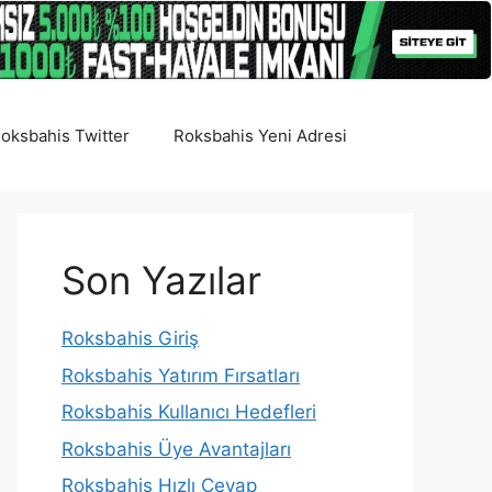
oksbahis Twitter
Roksbahis Yeni Adresi
Son Yazılar
Roksbahis Giriş
Roksbahis Yatırım Fırsatları
Roksbahis Kullanıcı Hedefleri
Roksbahis Üye Avantajları
Roksbahis Hızlı Cevap