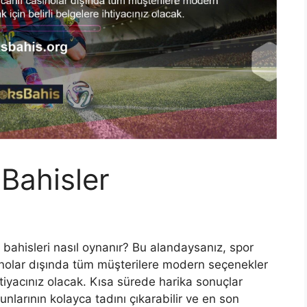
Bahisler
bahisleri nasıl oynanır? Bu alandaysanız, spor
inolar dışında tüm müşterilere modern seçenekler
tiyacınız olacak. Kısa sürede harika sonuçlar
larının kolayca tadını çıkarabilir ve en son