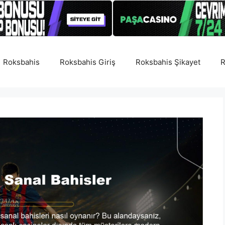
Roksbahis
Roksbahis Giriş
Roksbahis Şikayet
R