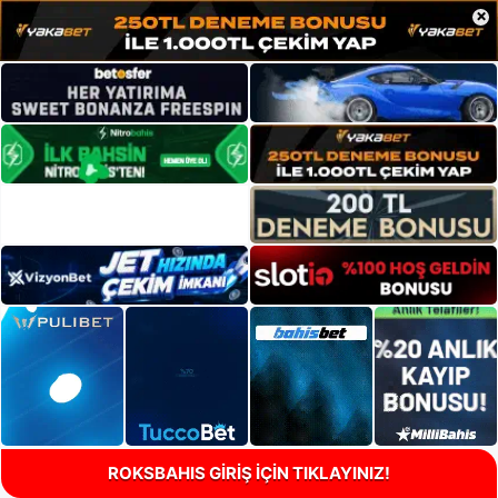
×
ROKSBAHIS GİRİŞ İÇİN TIKLAYINIZ!