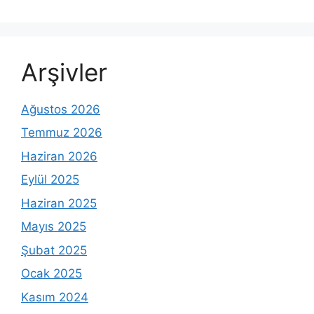
Arşivler
Ağustos 2026
Temmuz 2026
Haziran 2026
Eylül 2025
Haziran 2025
Mayıs 2025
Şubat 2025
Ocak 2025
Kasım 2024