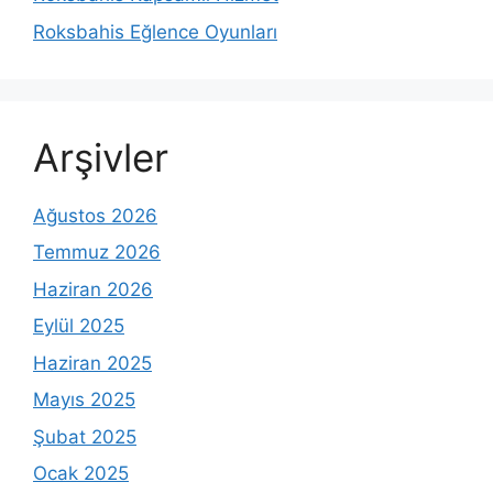
Roksbahis Eğlence Oyunları
Arşivler
Ağustos 2026
Temmuz 2026
Haziran 2026
Eylül 2025
Haziran 2025
Mayıs 2025
Şubat 2025
Ocak 2025