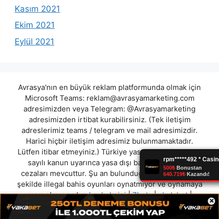
Kasım 2021
Ekim 2021
Eylül 2021
Avrasya'nın en büyük reklam platformunda olmak için
Microsoft Teams:
reklam@avrasyamarketing.com
adresimizden veya Telegram: @Avrasyamarketing
adresimizden irtibat kurabilirsiniz. (Tek iletişim
adreslerimiz teams / telegram ve mail adresimizdir.
Harici hiçbir iletişim adresimiz bulunmamaktadır.
Lütfen itibar etmeyiniz.) Türkiye yasalarına göre 7258
sayılı kanun uyarınca yasa dışı bahis oynamanın
cezaları mevcuttur. Şu an bulunduğunuz site hiç bir
şekilde illegal bahis oyunları oynatmıyor ve oynamaya
aracı olmuyordur.
koybahsini
|
7bets
|
akulabet
|
×
ladesbet
|
redkitcasino
|
focusbet
|
diyarbet
|
kampbet