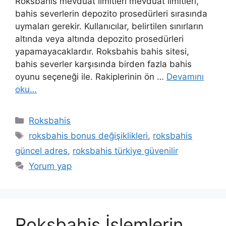
Roksbahis mevduat limitleri mevduat limitleri,
bahis severlerin depozito prosedürleri sırasında
uymaları gerekir. Kullanıcılar, belirtilen sınırların
altında veya altında depozito prosedürleri
yapamayacaklardır. Roksbahis bahis sitesi,
bahis severler karşısında birden fazla bahis
oyunu seçeneği ile. Rakiplerinin ön …
Devamını
oku…
Kategoriler
Roksbahis
Etiketler
roksbahis bonus değişiklikleri
,
roksbahis
güncel adres
,
roksbahis türkiye güvenilir
Yorum yap
Roksbahis İşlemlerin