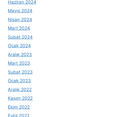
Haziran 2024
Mayıs 2024
Nisan 2024
Mart 2024
Şubat 2024
Ocak 2024
Aralık 2023
Mart 2023
Şubat 2023
Ocak 2023
Aralık 2022
Kasım 2022
Ekim 2022
Eylül 2022