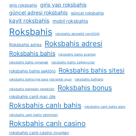
giris yap roksbahis
giris roksbahis
güncel adresi roksbahis
güncel roksbahis
kayit roksbahis
mobil roksbahis
Roksbahis
roksbahis abonelik çeşitliliği
Roksbahis adresi
Roksbahis adres
Roksbahis bahis
roksbahis bahis avantajı
roksbahis bahis oynamak
roksbahis bahis sağlayıcılar
Roksbahis bahis sitesi
roksbahis bahis sektörü
roksbahis bahisçiye para yatıranlar oyun
roksbahis bağlantı
Roksbahis bonus
roksbahis belgeleri gereklidir
roksbahis canli maç izle
Roksbahis canlı bahis
roksbahis canlı bahis alanı
roksbahis canlı bahis tahminleri
Roksbahis canlı casino
roksbahis canlı casino oyunları