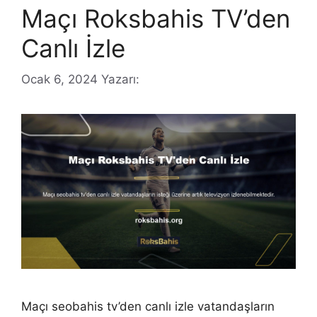
Maçı Roksbahis TV’den
Canlı İzle
Ocak 6, 2024
Yazarı:
Maçı seobahis tv’den canlı izle vatandaşların