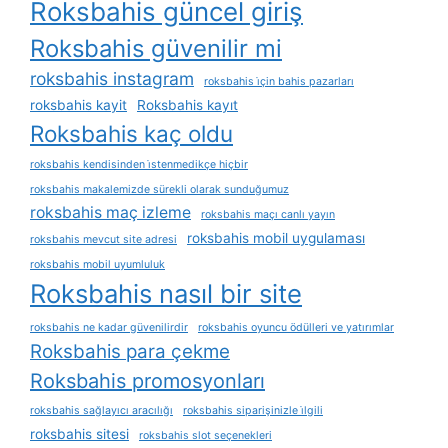
Roksbahis güncel giriş
Roksbahis güvenilir mi
roksbahis instagram
roksbahis i̇çin bahis pazarları
roksbahis kayit
Roksbahis kayıt
Roksbahis kaç oldu
roksbahis kendisinden i̇stenmedikçe hiçbir
roksbahis makalemizde sürekli olarak sunduğumuz
roksbahis maç izleme
roksbahis maçı canlı yayın
roksbahis mobil uygulaması
roksbahis mevcut site adresi
roksbahis mobil uyumluluk
Roksbahis nasıl bir site
roksbahis ne kadar güvenilirdir
roksbahis oyuncu ödülleri ve yatırımlar
Roksbahis para çekme
Roksbahis promosyonları
roksbahis sağlayıcı aracılığı
roksbahis siparişinizle i̇lgili
roksbahis sitesi
roksbahis slot seçenekleri