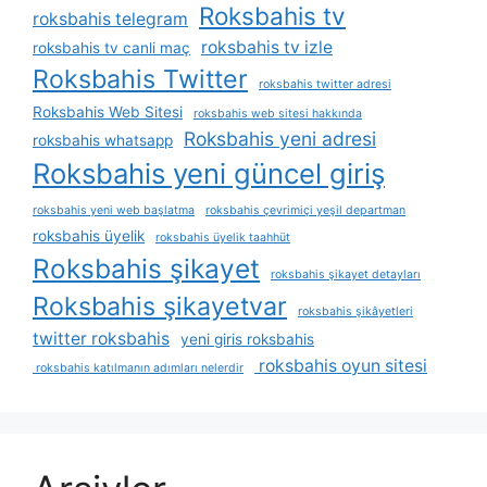
Roksbahis tv
roksbahis telegram
roksbahis tv izle
roksbahis tv canli maç
Roksbahis Twitter
roksbahis twitter adresi
Roksbahis Web Sitesi
roksbahis web sitesi hakkında
Roksbahis yeni adresi
roksbahis whatsapp
Roksbahis yeni güncel giriş
roksbahis yeni web başlatma
roksbahis çevrimiçi yeşil departman
roksbahis üyelik
roksbahis üyelik taahhüt
Roksbahis şikayet
roksbahis şikayet detayları
Roksbahis şikayetvar
roksbahis şikâyetleri
twitter roksbahis
yeni giris roksbahis
roksbahis oyun sitesi
roksbahis katılmanın adımları nelerdir