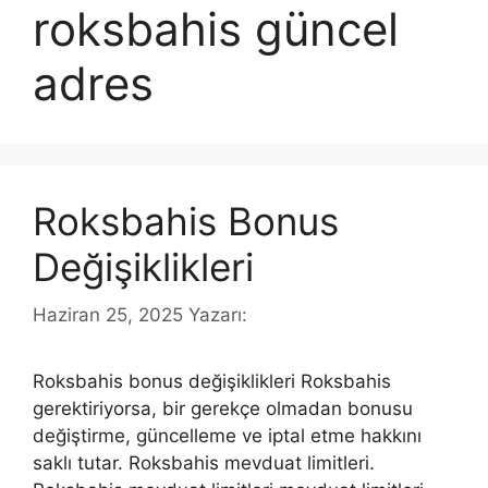
roksbahis güncel
adres
Roksbahis Bonus
Değişiklikleri
Haziran 25, 2025
Yazarı:
Roksbahis bonus değişiklikleri Roksbahis
gerektiriyorsa, bir gerekçe olmadan bonusu
değiştirme, güncelleme ve iptal etme hakkını
saklı tutar. Roksbahis mevduat limitleri.