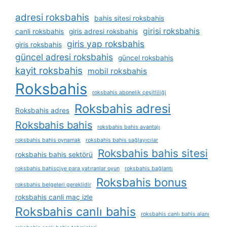
adresi roksbahis
bahis sitesi roksbahis
girisi roksbahis
canli roksbahis
giris adresi roksbahis
giris yap roksbahis
giris roksbahis
güncel adresi roksbahis
güncel roksbahis
kayit roksbahis
mobil roksbahis
Roksbahis
roksbahis abonelik çeşitliliği
Roksbahis adresi
Roksbahis adres
Roksbahis bahis
roksbahis bahis avantajı
roksbahis bahis oynamak
roksbahis bahis sağlayıcılar
Roksbahis bahis sitesi
roksbahis bahis sektörü
roksbahis bahisçiye para yatıranlar oyun
roksbahis bağlantı
Roksbahis bonus
roksbahis belgeleri gereklidir
roksbahis canli maç izle
Roksbahis canlı bahis
roksbahis canlı bahis alanı