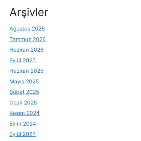
Arşivler
Ağustos 2026
Temmuz 2026
Haziran 2026
Eylül 2025
Haziran 2025
Mayıs 2025
Şubat 2025
Ocak 2025
Kasım 2024
Ekim 2024
Eylül 2024