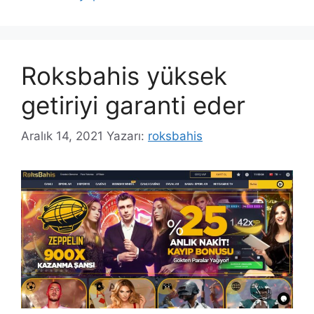
Roksbahis yüksek
getiriyi garanti eder
Aralık 14, 2021
Yazarı:
roksbahis