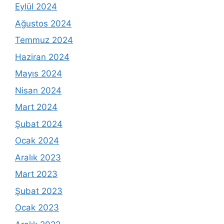
Eylül 2024
Ağustos 2024
Temmuz 2024
Haziran 2024
Mayıs 2024
Nisan 2024
Mart 2024
Şubat 2024
Ocak 2024
Aralık 2023
Mart 2023
Şubat 2023
Ocak 2023