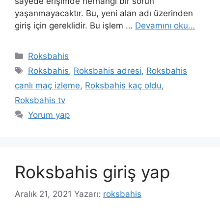
sayede erişimde herhangi bir sorun
yaşanmayacaktır. Bu, yeni alan adı üzerinden
giriş için gereklidir. Bu işlem …
Devamını oku…
Kategoriler
Roksbahis
Etiketler
Roksbahis
,
Roksbahis adresi
,
Roksbahis
canlı maç izleme
,
Roksbahis kaç oldu
,
Roksbahis tv
Yorum yap
Roksbahis giriş yap
Aralık 21, 2021
Yazarı:
roksbahis