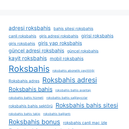
adresi roksbahis
bahis sitesi roksbahis
girisi roksbahis
canli roksbahis
giris adresi roksbahis
giris yap roksbahis
giris roksbahis
güncel adresi roksbahis
güncel roksbahis
kayit roksbahis
mobil roksbahis
Roksbahis
roksbahis abonelik çeşitliliği
Roksbahis adresi
Roksbahis adres
Roksbahis bahis
roksbahis bahis avantajı
roksbahis bahis hizmeti
roksbahis bahis sağlayıcılar
Roksbahis bahis sitesi
roksbahis bahis sektörü
roksbahis bahis takip
roksbahis bağlantı
Roksbahis bonus
roksbahis canli maç izle