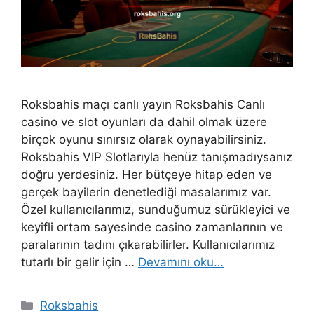
Roksbahis maçı canlı yayın Roksbahis Canlı
casino ve slot oyunları da dahil olmak üzere
birçok oyunu sınırsız olarak oynayabilirsiniz.
Roksbahis VIP Slotlarıyla henüz tanışmadıysanız
doğru yerdesiniz. Her bütçeye hitap eden ve
gerçek bayilerin denetlediği masalarımız var.
Özel kullanıcılarımız, sunduğumuz sürükleyici ve
keyifli ortam sayesinde casino zamanlarının ve
paralarının tadını çıkarabilirler. Kullanıcılarımız
tutarlı bir gelir için …
Devamını oku…
Kategoriler
Roksbahis