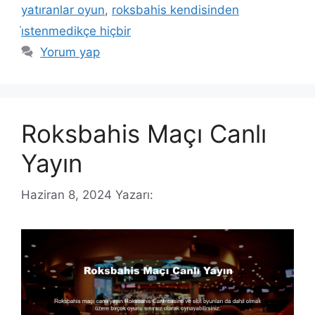
yatıranlar oyun
,
roksbahis kendisinden
i̇stenmedikçe hiçbir
Yorum yap
Roksbahis Maçı Canlı
Yayın
Haziran 8, 2024
Yazarı: