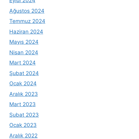
Eylül 2024
Ağustos 2024
Temmuz 2024
Haziran 2024
Mayıs 2024
Nisan 2024
Mart 2024
Şubat 2024
Ocak 2024
Aralık 2023
Mart 2023
Şubat 2023
Ocak 2023
Aralık 2022