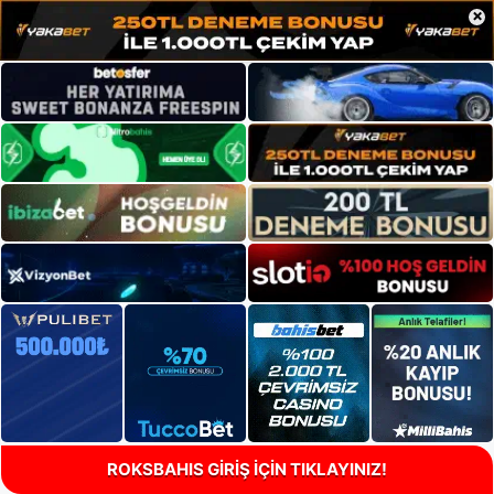
×
ROKSBAHIS GİRİŞ İÇİN TIKLAYINIZ!