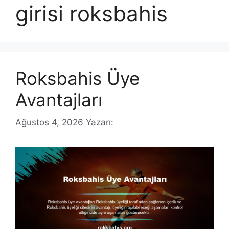
girisi roksbahis
Roksbahis Üye
Avantajları
Ağustos 4, 2026
Yazarı: