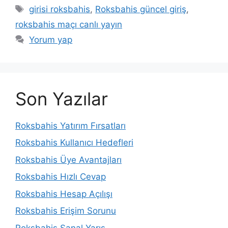
Etiketler
girisi roksbahis
,
Roksbahis güncel giriş
,
roksbahis maçı canlı yayın
Yorum yap
Son Yazılar
Roksbahis Yatırım Fırsatları
Roksbahis Kullanıcı Hedefleri
Roksbahis Üye Avantajları
Roksbahis Hızlı Cevap
Roksbahis Hesap Açılışı
Roksbahis Erişim Sorunu
Roksbahis Sanal Yarış