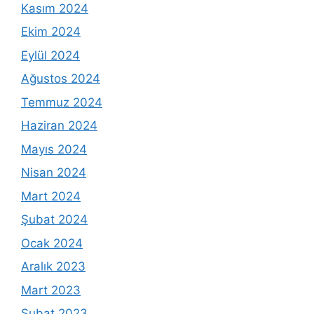
Kasım 2024
Ekim 2024
Eylül 2024
Ağustos 2024
Temmuz 2024
Haziran 2024
Mayıs 2024
Nisan 2024
Mart 2024
Şubat 2024
Ocak 2024
Aralık 2023
Mart 2023
Şubat 2023