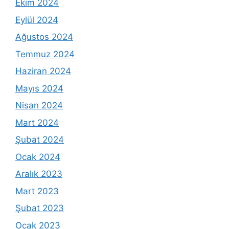
Ekim 2024
Eylül 2024
Ağustos 2024
Temmuz 2024
Haziran 2024
Mayıs 2024
Nisan 2024
Mart 2024
Şubat 2024
Ocak 2024
Aralık 2023
Mart 2023
Şubat 2023
Ocak 2023