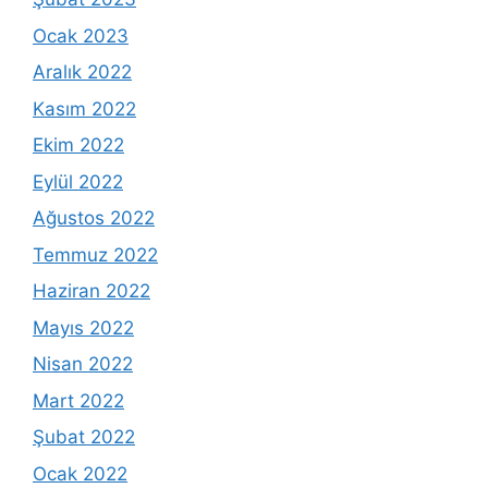
Ocak 2023
Aralık 2022
Kasım 2022
Ekim 2022
Eylül 2022
Ağustos 2022
Temmuz 2022
Haziran 2022
Mayıs 2022
Nisan 2022
Mart 2022
Şubat 2022
Ocak 2022