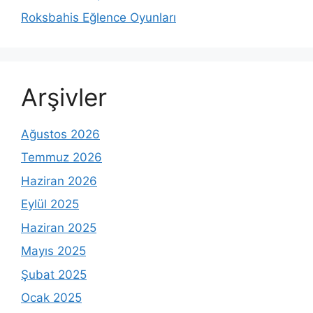
Roksbahis Eğlence Oyunları
Arşivler
Ağustos 2026
Temmuz 2026
Haziran 2026
Eylül 2025
Haziran 2025
Mayıs 2025
Şubat 2025
Ocak 2025