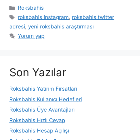
Kategoriler
Roksbahis
Etiketler
roksbahis instagram
,
roksbahis twitter
adresi
,
yeni roksbahis araştırması
Yorum yap
Son Yazılar
Roksbahis Yatırım Fırsatları
Roksbahis Kullanıcı Hedefleri
Roksbahis Üye Avantajları
Roksbahis Hızlı Cevap
Roksbahis Hesap Açılışı