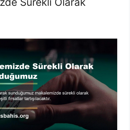
de Sürekli Olarak