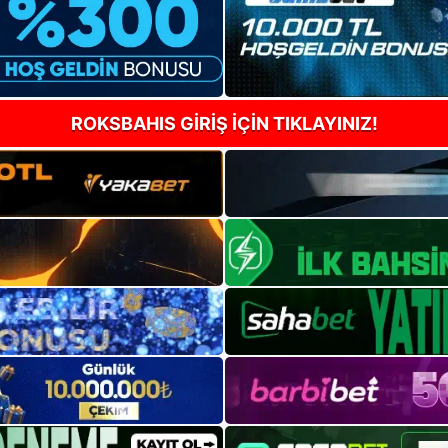
ROKSBAHIS GİRİŞ İÇİN TIKLAYINIZ!