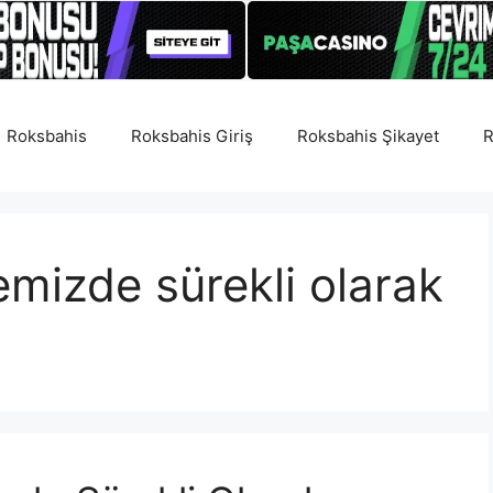
Roksbahis
Roksbahis Giriş
Roksbahis Şikayet
R
mizde sürekli olarak