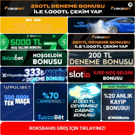
×
ROKSBAHIS GİRİŞ İÇİN TIKLAYINIZ!