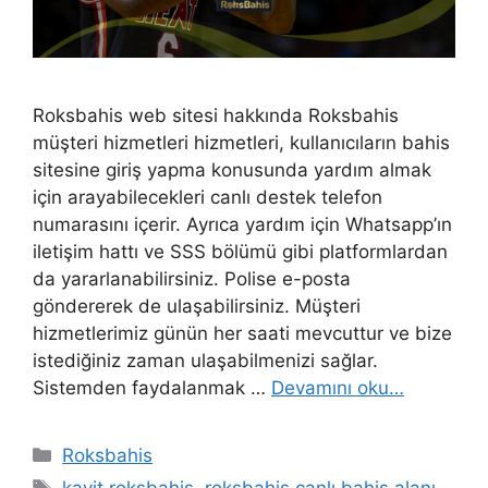
Roksbahis web sitesi hakkında Roksbahis
müşteri hizmetleri hizmetleri, kullanıcıların bahis
sitesine giriş yapma konusunda yardım almak
için arayabilecekleri canlı destek telefon
numarasını içerir. Ayrıca yardım için Whatsapp’ın
iletişim hattı ve SSS bölümü gibi platformlardan
da yararlanabilirsiniz. Polise e-posta
göndererek de ulaşabilirsiniz. Müşteri
hizmetlerimiz günün her saati mevcuttur ve bize
istediğiniz zaman ulaşabilmenizi sağlar.
Sistemden faydalanmak …
Devamını oku…
Kategoriler
Roksbahis
Etiketler
kayit roksbahis
,
roksbahis canlı bahis alanı
,