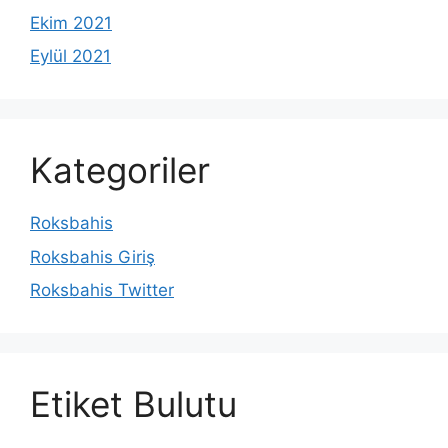
Ekim 2021
Eylül 2021
Kategoriler
Roksbahis
Roksbahis Giriş
Roksbahis Twitter
Etiket Bulutu