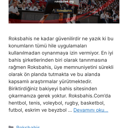
Roksbahis ne kadar güvenilirdir ne yazık ki bu
konumların tümü hile uygulamaları
kullanılmadan oynanmaya izin vermiyor. En iyi
bahis şirketlerinden biri olarak tanınmasına
rağmen Roksbahis, üye memnuniyetini sürekli
olarak ön planda tutmakta ve bu alanda
kapsamlı araştırmalar yürütmektedir.
Biriktirdiğiniz bakiyeyi bahis sitesinden
çıkarmanıza gerek yoktur. Roksbahis.Com’da
hentbol, ​​tenis, voleybol, rugby, basketbol, ​​
futbol, ​​eskrim ve beyzbol …
Devamını oku…
Kategoriler
Roksbahis