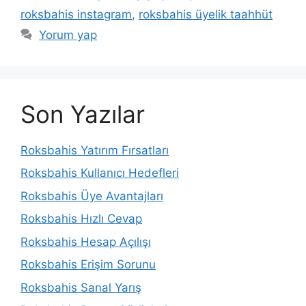
roksbahis instagram
,
roksbahis üyelik taahhüt
Yorum yap
Son Yazılar
Roksbahis Yatırım Fırsatları
Roksbahis Kullanıcı Hedefleri
Roksbahis Üye Avantajları
Roksbahis Hızlı Cevap
Roksbahis Hesap Açılışı
Roksbahis Erişim Sorunu
Roksbahis Sanal Yarış