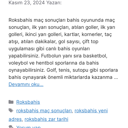
Kasım 23, 2024
Yazarı:
Roksbahis maç sonuçları bahis oyununda maç
sonuçları, ilk yarı sonuçları, atılan goller, ilk yarı
golleri, ikinci yarı golleri, kartlar, kornerler, taç
atışı, atılan dakikalar, gol sayısı, çift top
uygulaması gibi canlı bahis oyunları
yapabilirsiniz. Futbolun yanı sıra basketbol, ​​
voleybol ve hentbol sporlarına da bahis
oynayabilirsiniz. Golf, tenis, sutopu gibi sporlara
bahis oynayarak önemli miktarlarda kazanma …
Devamını oku…
Kategoriler
Roksbahis
Etiketler
roksbahis maç sonuçları
,
roksbahis yeni
adres
,
roksbahis zar tarihi
Yorum yap