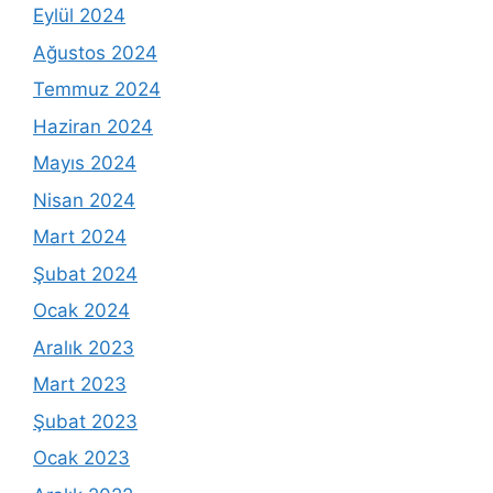
Eylül 2024
Ağustos 2024
Temmuz 2024
Haziran 2024
Mayıs 2024
Nisan 2024
Mart 2024
Şubat 2024
Ocak 2024
Aralık 2023
Mart 2023
Şubat 2023
Ocak 2023