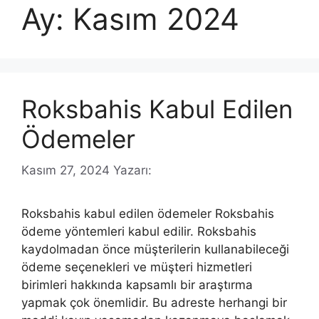
Ay:
Kasım 2024
Roksbahis Kabul Edilen
Ödemeler
Kasım 27, 2024
Yazarı:
Roksbahis kabul edilen ödemeler Roksbahis
ödeme yöntemleri kabul edilir. Roksbahis
kaydolmadan önce müşterilerin kullanabileceği
ödeme seçenekleri ve müşteri hizmetleri
birimleri hakkında kapsamlı bir araştırma
yapmak çok önemlidir. Bu adreste herhangi bir