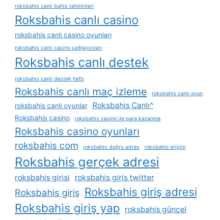
roksbahis canlı bahis tahminleri
Roksbahis canlı casino
roksbahis canlı casino oyunları
roksbahis canlı casino sağlayıcıları
Roksbahis canlı destek
roksbahis canlı destek hattı
Roksbahis canlı maç izleme
roksbahis canlı oyun
Roksbahis Canlı^
roksbahis canlı oyunlar
Roksbahis casino
roksbahis casino i̇le para kazanma
Roksbahis casino oyunları
roksbahis com
roksbahis doğru adres
roksbahis erişim
Roksbahis gerçek adresi
roksbahis girisi
roksbahis giris twitter
Roksbahis giriş adresi
Roksbahis giriş
Roksbahis giriş yap
roksbahis güncel