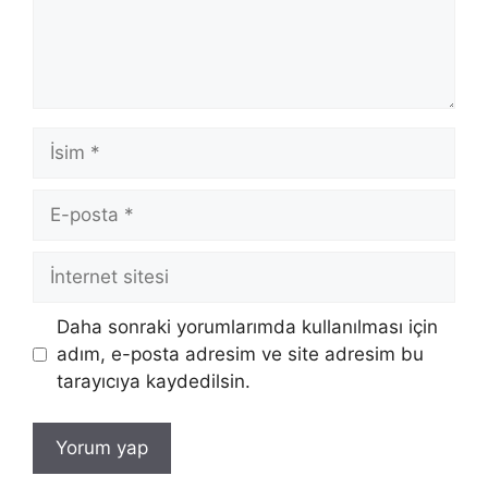
İsim
E-
posta
İnternet
sitesi
Daha sonraki yorumlarımda kullanılması için
adım, e-posta adresim ve site adresim bu
tarayıcıya kaydedilsin.