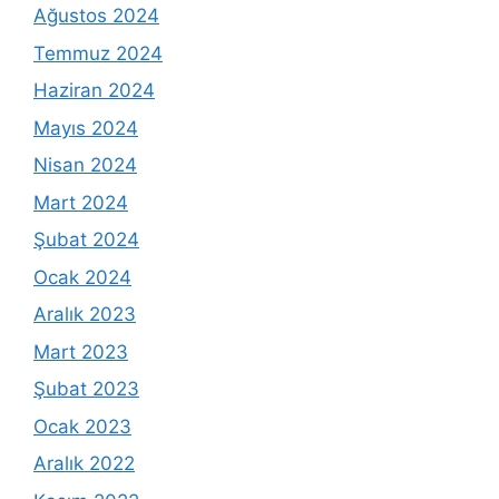
Ağustos 2024
Temmuz 2024
Haziran 2024
Mayıs 2024
Nisan 2024
Mart 2024
Şubat 2024
Ocak 2024
Aralık 2023
Mart 2023
Şubat 2023
Ocak 2023
Aralık 2022