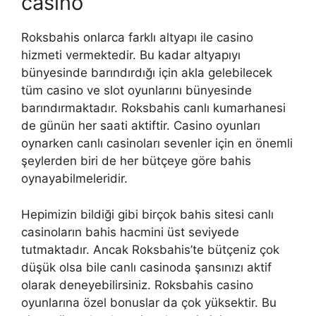
casino
Roksbahis onlarca farklı altyapı ile casino
hizmeti vermektedir. Bu kadar altyapıyı
bünyesinde barındırdığı için akla gelebilecek
tüm casino ve slot oyunlarını bünyesinde
barındırmaktadır. Roksbahis canlı kumarhanesi
de günün her saati aktiftir. Casino oyunları
oynarken canlı casinoları sevenler için en önemli
şeylerden biri de her bütçeye göre bahis
oynayabilmeleridir.
Hepimizin bildiği gibi birçok bahis sitesi canlı
casinoların bahis hacmini üst seviyede
tutmaktadır. Ancak Roksbahis’te bütçeniz çok
düşük olsa bile canlı casinoda şansınızı aktif
olarak deneyebilirsiniz. Roksbahis casino
oyunlarına özel bonuslar da çok yüksektir. Bu