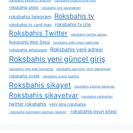
roksbahis sağlayıcı aracılığı
roksbahis siparişinizle i̇lgili
roksbahis sitesi
roksbahis slot seçenekleri
Roksbahis tv
roksbahis telegram
roksbahis tv izle
roksbahis tv canli maç
Roksbahis Twitter
roksbahis twitter adresi
Roksbahis Web Sitesi
roksbahis web sitesi hakkında
Roksbahis yeni adresi
roksbahis whatsapp
Roksbahis yeni güncel giriş
roksbahis yeni web başlatma
roksbahis çevrimiçi yeşil departman
roksbahis üyelik
roksbahis üyelik taahhüt
Roksbahis şikayet
roksbahis şikayet detayları
Roksbahis şikayetvar
roksbahis şikâyetleri
twitter roksbahis
yeni giris roksbahis
roksbahis oyun sitesi
roksbahis katılmanın adımları nelerdir