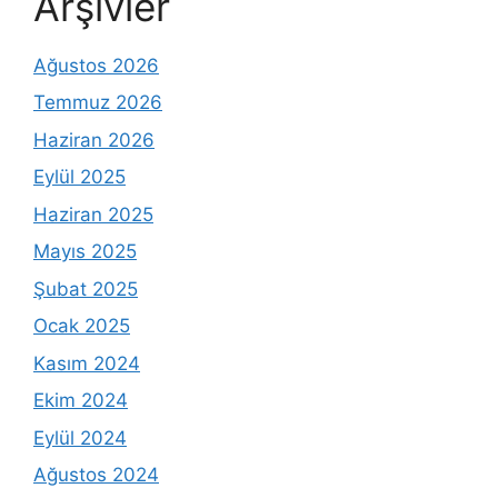
Arşivler
Ağustos 2026
Temmuz 2026
Haziran 2026
Eylül 2025
Haziran 2025
Mayıs 2025
Şubat 2025
Ocak 2025
Kasım 2024
Ekim 2024
Eylül 2024
Ağustos 2024