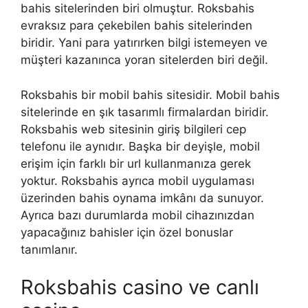
bahis sitelerinden biri olmuştur. Roksbahis
evraksız para çekebilen bahis sitelerinden
biridir. Yani para yatırırken bilgi istemeyen ve
müşteri kazanınca yoran sitelerden biri değil.
Roksbahis bir mobil bahis sitesidir. Mobil bahis
sitelerinde en şık tasarımlı firmalardan biridir.
Roksbahis web sitesinin giriş bilgileri cep
telefonu ile aynıdır. Başka bir deyişle, mobil
erişim için farklı bir url kullanmanıza gerek
yoktur. Roksbahis ayrıca mobil uygulaması
üzerinden bahis oynama imkânı da sunuyor.
Ayrıca bazı durumlarda mobil cihazınızdan
yapacağınız bahisler için özel bonuslar
tanımlanır.
Roksbahis casino ve canlı