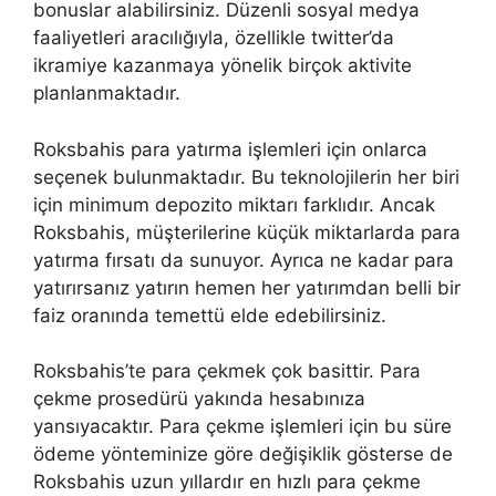
bonuslar alabilirsiniz. Düzenli sosyal medya
faaliyetleri aracılığıyla, özellikle twitter’da
ikramiye kazanmaya yönelik birçok aktivite
planlanmaktadır.
Roksbahis para yatırma işlemleri için onlarca
seçenek bulunmaktadır. Bu teknolojilerin her biri
için minimum depozito miktarı farklıdır. Ancak
Roksbahis, müşterilerine küçük miktarlarda para
yatırma fırsatı da sunuyor. Ayrıca ne kadar para
yatırırsanız yatırın hemen her yatırımdan belli bir
faiz oranında temettü elde edebilirsiniz.
Roksbahis’te para çekmek çok basittir. Para
çekme prosedürü yakında hesabınıza
yansıyacaktır. Para çekme işlemleri için bu süre
ödeme yönteminize göre değişiklik gösterse de
Roksbahis uzun yıllardır en hızlı para çekme