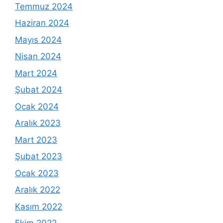
Temmuz 2024
Haziran 2024
Mayıs 2024
Nisan 2024
Mart 2024
Şubat 2024
Ocak 2024
Aralık 2023
Mart 2023
Şubat 2023
Ocak 2023
Aralık 2022
Kasım 2022