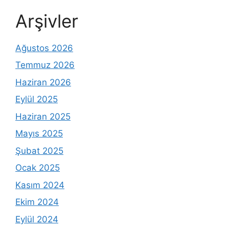
Arşivler
Ağustos 2026
Temmuz 2026
Haziran 2026
Eylül 2025
Haziran 2025
Mayıs 2025
Şubat 2025
Ocak 2025
Kasım 2024
Ekim 2024
Eylül 2024