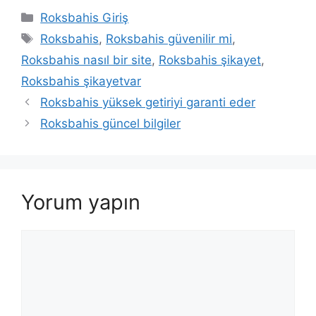
Kategoriler
Roksbahis Giriş
Etiketler
Roksbahis
,
Roksbahis güvenilir mi
,
Roksbahis nasıl bir site
,
Roksbahis şikayet
,
Roksbahis şikayetvar
Yazı
Roksbahis yüksek getiriyi garanti eder
dolaşımı
Roksbahis güncel bilgiler
Yorum yapın
Yorum