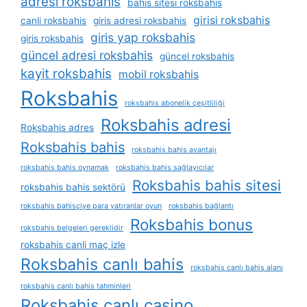
adresi roksbahis
bahis sitesi roksbahis
girisi roksbahis
canli roksbahis
giris adresi roksbahis
giris yap roksbahis
giris roksbahis
güncel adresi roksbahis
güncel roksbahis
kayit roksbahis
mobil roksbahis
Roksbahis
roksbahis abonelik çeşitliliği
Roksbahis adresi
Roksbahis adres
Roksbahis bahis
roksbahis bahis avantajı
roksbahis bahis oynamak
roksbahis bahis sağlayıcılar
Roksbahis bahis sitesi
roksbahis bahis sektörü
roksbahis bahisçiye para yatıranlar oyun
roksbahis bağlantı
Roksbahis bonus
roksbahis belgeleri gereklidir
roksbahis canli maç izle
Roksbahis canlı bahis
roksbahis canlı bahis alanı
roksbahis canlı bahis tahminleri
Roksbahis canlı casino