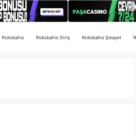
Roksbahis
Roksbahis Giriş
Roksbahis Şikayet
R