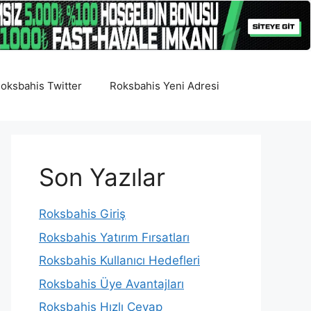
oksbahis Twitter
Roksbahis Yeni Adresi
Son Yazılar
Roksbahis Giriş
Roksbahis Yatırım Fırsatları
Roksbahis Kullanıcı Hedefleri
Roksbahis Üye Avantajları
Roksbahis Hızlı Cevap