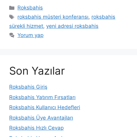
Kategoriler
Roksbahis
Etiketler
roksbahis müşteri konferansı
,
roksbahis
sürekli hizmet
,
yeni adresi roksbahis
Yorum yap
Son Yazılar
Roksbahis Giriş
Roksbahis Yatırım Fırsatları
Roksbahis Kullanıcı Hedefleri
Roksbahis Üye Avantajları
Roksbahis Hızlı Cevap