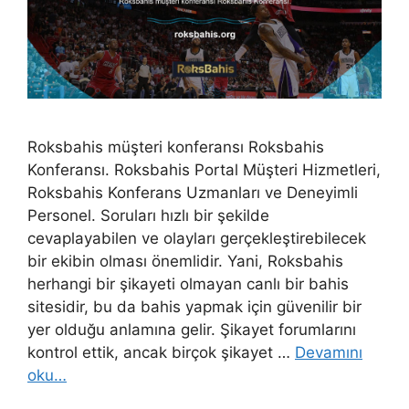
Roksbahis müşteri konferansı Roksbahis
Konferansı. Roksbahis Portal Müşteri Hizmetleri,
Roksbahis Konferans Uzmanları ve Deneyimli
Personel. Soruları hızlı bir şekilde
cevaplayabilen ve olayları gerçekleştirebilecek
bir ekibin olması önemlidir. Yani, Roksbahis
herhangi bir şikayeti olmayan canlı bir bahis
sitesidir, bu da bahis yapmak için güvenilir bir
yer olduğu anlamına gelir. Şikayet forumlarını
kontrol ettik, ancak birçok şikayet …
Devamını
oku…