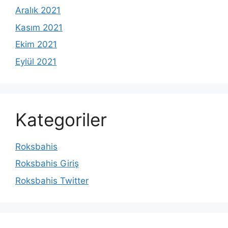
Aralık 2021
Kasım 2021
Ekim 2021
Eylül 2021
Kategoriler
Roksbahis
Roksbahis Giriş
Roksbahis Twitter