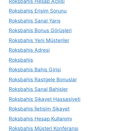
Roksbahis Hesap Açılışı
Roksbahis Erişim Sorunu
Roksbahis Sanal Yarış
Roksbahis Bonus Görüşleri
Roksbahis Yeni Müşteriler
Roksbahis Adresi
Roksbahis
Roksbahis Bahis Girişi
Roksbahis Rastgele Bonuslar
Roksbahis Sanal Bahisler
Roksbahis Şikayet Hassasiyeti
Roksbahis İletişim Şikayet
Roksbahis Hesap Kullanımı
Roksbahis Müşteri Konferansı