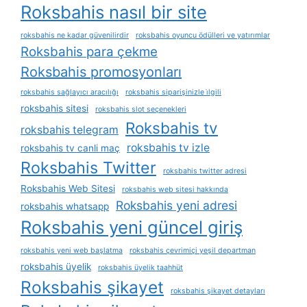
Roksbahis nasıl bir site
roksbahis ne kadar güvenilirdir
roksbahis oyuncu ödülleri ve yatırımlar
Roksbahis para çekme
Roksbahis promosyonları
roksbahis sağlayıcı aracılığı
roksbahis siparişinizle i̇lgili
roksbahis sitesi
roksbahis slot seçenekleri
Roksbahis tv
roksbahis telegram
roksbahis tv izle
roksbahis tv canli maç
Roksbahis Twitter
roksbahis twitter adresi
Roksbahis Web Sitesi
roksbahis web sitesi hakkında
Roksbahis yeni adresi
roksbahis whatsapp
Roksbahis yeni güncel giriş
roksbahis yeni web başlatma
roksbahis çevrimiçi yeşil departman
roksbahis üyelik
roksbahis üyelik taahhüt
Roksbahis şikayet
roksbahis şikayet detayları