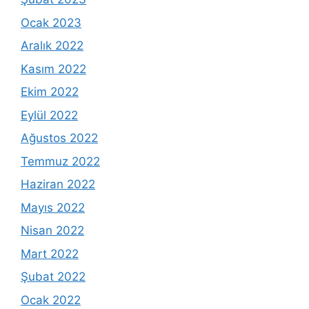
Ocak 2023
Aralık 2022
Kasım 2022
Ekim 2022
Eylül 2022
Ağustos 2022
Temmuz 2022
Haziran 2022
Mayıs 2022
Nisan 2022
Mart 2022
Şubat 2022
Ocak 2022