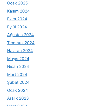
Ocak 2025
Kasım 2024
Ekim 2024
Eylül 2024
Ağustos 2024
Temmuz 2024
Haziran 2024
Mayıs 2024
Nisan 2024
Mart 2024
Şubat 2024
Ocak 2024
Aralık 2023