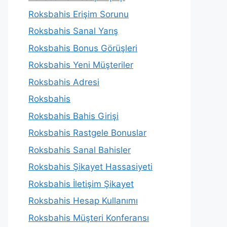
Roksbahis Erişim Sorunu
Roksbahis Sanal Yarış
Roksbahis Bonus Görüşleri
Roksbahis Yeni Müşteriler
Roksbahis Adresi
Roksbahis
Roksbahis Bahis Girişi
Roksbahis Rastgele Bonuslar
Roksbahis Sanal Bahisler
Roksbahis Şikayet Hassasiyeti
Roksbahis İletişim Şikayet
Roksbahis Hesap Kullanımı
Roksbahis Müşteri Konferansı