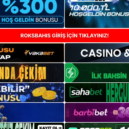
ROKSBAHIS GİRİŞ İÇİN TIKLAYINIZ!