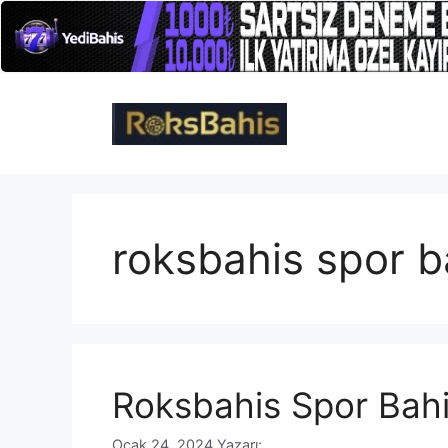
İçeriğe
atla
roksbahis spor b
Roksbahis Spor Bah
Ocak 24, 2024
Yazarı: