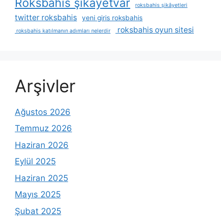
Roksbahis şikayetvar
roksbahis şikâyetleri
twitter roksbahis
yeni giris roksbahis
roksbahis oyun sitesi
roksbahis katılmanın adımları nelerdir
Arşivler
Ağustos 2026
Temmuz 2026
Haziran 2026
Eylül 2025
Haziran 2025
Mayıs 2025
Şubat 2025