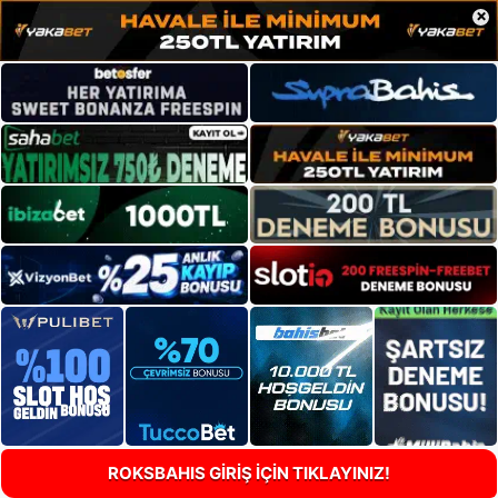
×
ROKSBAHIS GİRİŞ İÇİN TIKLAYINIZ!