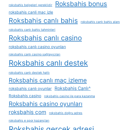
Roksbahis bonus
roksbahis belgeleri gereklidir
roksbahis canli maç izle
Roksbahis canlı bahis
roksbahis canlı bahis alanı
roksbahis canlı bahis tahminleri
Roksbahis canlı casino
roksbahis canlı casino oyunları
roksbahis canlı casino sağlayıcıları
Roksbahis canlı destek
roksbahis canlı destek hattı
Roksbahis canlı maç izleme
Roksbahis Canlı^
roksbahis canlı oyunlar
Roksbahis casino
roksbahis casino i̇le para kazanma
Roksbahis casino oyunları
roksbahis com
roksbahis doğru adres
roksbahis e spor kazançları
Roksbahis gerçek adresi