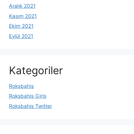
Aralık 2021
Kasım 2021
Ekim 2021
Eylül 2021
Kategoriler
Roksbahis
Roksbahis Giriş
Roksbahis Twitter