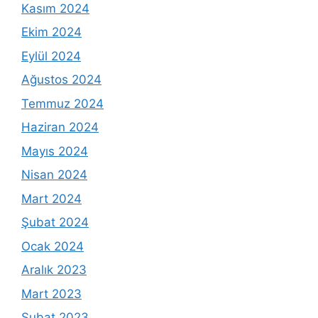
Kasım 2024
Ekim 2024
Eylül 2024
Ağustos 2024
Temmuz 2024
Haziran 2024
Mayıs 2024
Nisan 2024
Mart 2024
Şubat 2024
Ocak 2024
Aralık 2023
Mart 2023
Şubat 2023