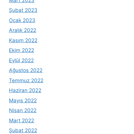
Mart 2023
Şubat 2023
Ocak 2023
Aralık 2022
Kasım 2022
Ekim 2022
Eylül 2022
Ağustos 2022
Temmuz 2022
Haziran 2022
Mayıs 2022
Nisan 2022
Mart 2022
Şubat 2022