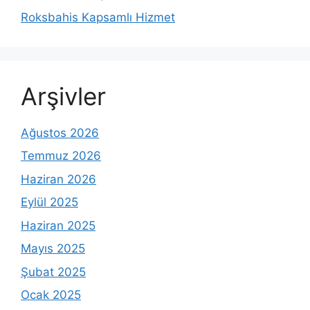
Roksbahis Kapsamlı Hizmet
Arşivler
Ağustos 2026
Temmuz 2026
Haziran 2026
Eylül 2025
Haziran 2025
Mayıs 2025
Şubat 2025
Ocak 2025