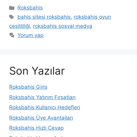
Kategoriler
Roksbahis
Etiketler
bahis sitesi roksbahis
,
roksbahis oyun
çeşitliliği
,
roksbahis sosyal medya
Yorum yap
Son Yazılar
Roksbahis Giriş
Roksbahis Yatırım Fırsatları
Roksbahis Kullanıcı Hedefleri
Roksbahis Üye Avantajları
Roksbahis Hızlı Cevap