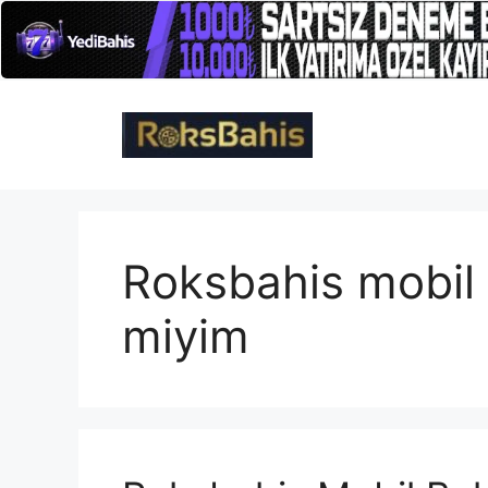
İçeriğe
atla
Roksbahis mobil b
miyim