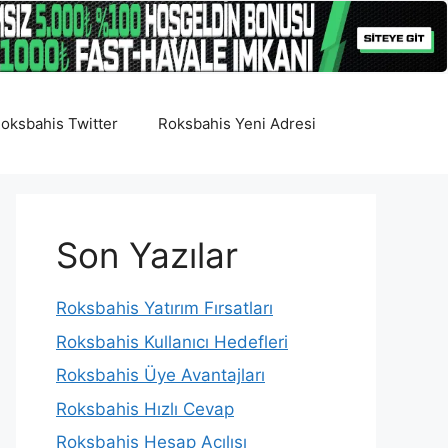
oksbahis Twitter
Roksbahis Yeni Adresi
Son Yazılar
Roksbahis Yatırım Fırsatları
Roksbahis Kullanıcı Hedefleri
Roksbahis Üye Avantajları
Roksbahis Hızlı Cevap
Roksbahis Hesap Açılışı