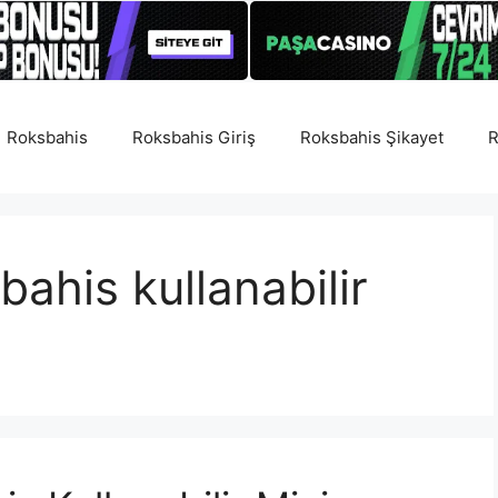
Roksbahis
Roksbahis Giriş
Roksbahis Şikayet
R
ahis kullanabilir