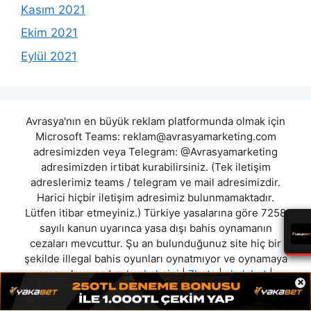
Kasım 2021
Ekim 2021
Eylül 2021
Avrasya'nın en büyük reklam platformunda olmak için
Microsoft Teams:
reklam@avrasyamarketing.com
adresimizden veya Telegram: @Avrasyamarketing
adresimizden irtibat kurabilirsiniz. (Tek iletişim
adreslerimiz teams / telegram ve mail adresimizdir.
Harici hiçbir iletişim adresimiz bulunmamaktadır.
Lütfen itibar etmeyiniz.) Türkiye yasalarına göre 7258
sayılı kanun uyarınca yasa dışı bahis oynamanın
cezaları mevcuttur. Şu an bulunduğunuz site hiç bir
şekilde illegal bahis oyunları oynatmıyor ve oynamaya
aracı olmuyordur.
koybahsini
|
7bets
|
akulabet
|
×
ladesbet
|
redkitcasino
|
focusbet
|
diyarbet
|
kampbet