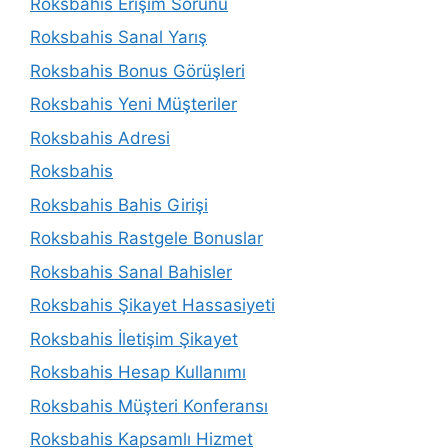
Roksbahis Erişim Sorunu
Roksbahis Sanal Yarış
Roksbahis Bonus Görüşleri
Roksbahis Yeni Müşteriler
Roksbahis Adresi
Roksbahis
Roksbahis Bahis Girişi
Roksbahis Rastgele Bonuslar
Roksbahis Sanal Bahisler
Roksbahis Şikayet Hassasiyeti
Roksbahis İletişim Şikayet
Roksbahis Hesap Kullanımı
Roksbahis Müşteri Konferansı
Roksbahis Kapsamlı Hizmet