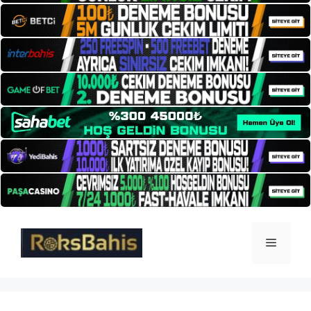
İçeriğe
atla
Menü