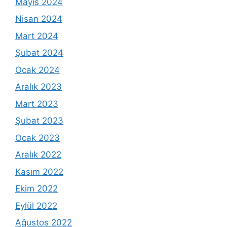
Mayıs 2024
Nisan 2024
Mart 2024
Şubat 2024
Ocak 2024
Aralık 2023
Mart 2023
Şubat 2023
Ocak 2023
Aralık 2022
Kasım 2022
Ekim 2022
Eylül 2022
Ağustos 2022