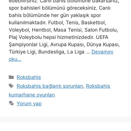
edebilirsiniz. Canlı bahis bölümüne bakarsanız,
spor bahisleri bölümünü göreceksiniz. Canlı
bahis bölümünde her gün yaklaşık spor
kullanılmaktadır. Futbol, ​​Tenis, Basketbol, ​​
Voleybol, Hentbol, ​​Masa Tenisi, Salon Futbolu,
Plaj Voleybolu hepsi hizmetinizdedir. UEFA
Şampiyonlar Ligi, Avrupa Kupası, Dünya Kupası,
Türkiye Ligi, Bundesliga, La Liga …
Devamını
oku…
Kategoriler
Roksbahis
Etiketler
Roksbahis bağlantı sorunları
,
Roksbahis
kumarhane oyunları
Yorum yap