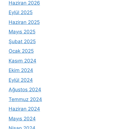
Haziran 2026
Eylül 2025
Haziran 2025
Mayıs 2025
Şubat 2025
Ocak 2025
Kasım 2024
Ekim 2024
Eylül 2024
Ağustos 2024
Temmuz 2024
Haziran 2024
Mayıs 2024
Nisan 2024