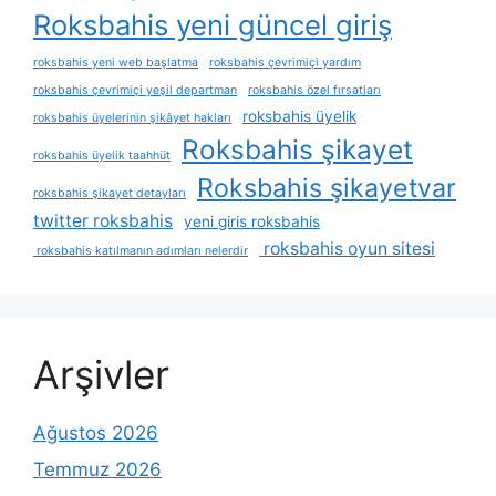
Roksbahis yeni güncel giriş
roksbahis yeni web başlatma
roksbahis çevrimiçi yardım
roksbahis çevrimiçi yeşil departman
roksbahis özel fırsatları
roksbahis üyelik
roksbahis üyelerinin şikâyet hakları
Roksbahis şikayet
roksbahis üyelik taahhüt
Roksbahis şikayetvar
roksbahis şikayet detayları
twitter roksbahis
yeni giris roksbahis
roksbahis oyun sitesi
roksbahis katılmanın adımları nelerdir
Arşivler
Ağustos 2026
Temmuz 2026