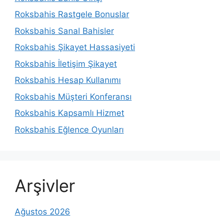
Roksbahis Rastgele Bonuslar
Roksbahis Sanal Bahisler
Roksbahis Şikayet Hassasiyeti
Roksbahis İletişim Şikayet
Roksbahis Hesap Kullanımı
Roksbahis Müşteri Konferansı
Roksbahis Kapsamlı Hizmet
Roksbahis Eğlence Oyunları
Arşivler
Ağustos 2026