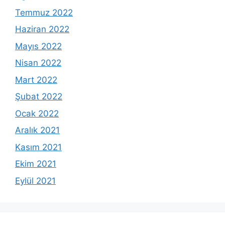
Temmuz 2022
Haziran 2022
Mayıs 2022
Nisan 2022
Mart 2022
Şubat 2022
Ocak 2022
Aralık 2021
Kasım 2021
Ekim 2021
Eylül 2021