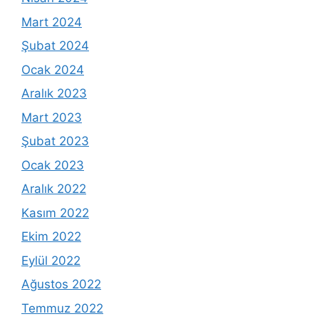
Mart 2024
Şubat 2024
Ocak 2024
Aralık 2023
Mart 2023
Şubat 2023
Ocak 2023
Aralık 2022
Kasım 2022
Ekim 2022
Eylül 2022
Ağustos 2022
Temmuz 2022