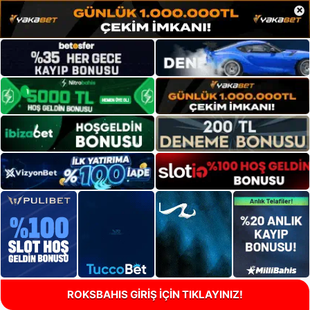
×
ROKSBAHIS GİRİŞ İÇİN TIKLAYINIZ!