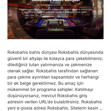
Roksbahis bahis dünyası Roksbahis dünyasında
güvenli bir altyapı ile kolayca para çekebilmeniz,
dilediğiniz tutarı yatırmanıza ve çekmenize
olanak sağlar. Roksbahis tarafından sağlanan
para çekme ayrıntıları kapsamlıdır ve herhangi
bir ek belge gerektirmez. Bu amaç için
mükemmel bir programa sahipler. Katılmayı
düşünüyorsanız, mevcut Roksbahis giriş
adresini verilen URL’de bulabilirsiniz. Roksbahis
yeni e-posta adresi Roksbahis. Sitelerin kesin …