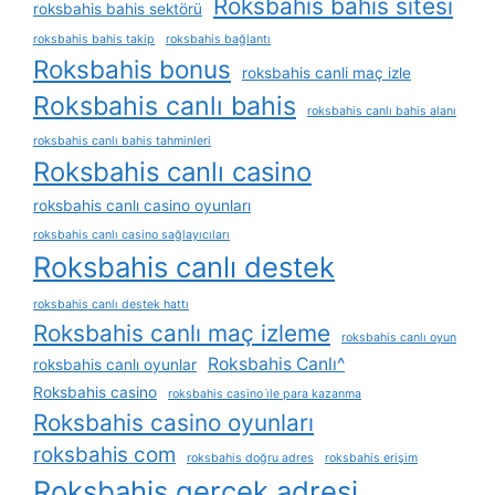
Roksbahis bahis sitesi
roksbahis bahis sektörü
roksbahis bahis takip
roksbahis bağlantı
Roksbahis bonus
roksbahis canli maç izle
Roksbahis canlı bahis
roksbahis canlı bahis alanı
roksbahis canlı bahis tahminleri
Roksbahis canlı casino
roksbahis canlı casino oyunları
roksbahis canlı casino sağlayıcıları
Roksbahis canlı destek
roksbahis canlı destek hattı
Roksbahis canlı maç izleme
roksbahis canlı oyun
Roksbahis Canlı^
roksbahis canlı oyunlar
Roksbahis casino
roksbahis casino i̇le para kazanma
Roksbahis casino oyunları
roksbahis com
roksbahis doğru adres
roksbahis erişim
Roksbahis gerçek adresi