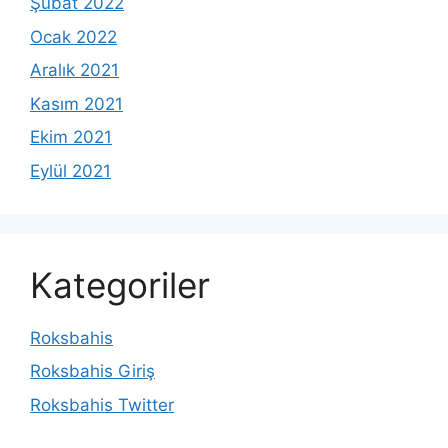
Şubat 2022
Ocak 2022
Aralık 2021
Kasım 2021
Ekim 2021
Eylül 2021
Kategoriler
Roksbahis
Roksbahis Giriş
Roksbahis Twitter