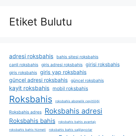
Etiket Bulutu
adresi roksbahis
bahis sitesi roksbahis
girisi roksbahis
canli roksbahis
giris adresi roksbahis
giris yap roksbahis
giris roksbahis
güncel adresi roksbahis
güncel roksbahis
kayit roksbahis
mobil roksbahis
Roksbahis
roksbahis abonelik çeşitliliği
Roksbahis adresi
Roksbahis adres
Roksbahis bahis
roksbahis bahis avantajı
roksbahis bahis hizmeti
roksbahis bahis sağlayıcılar