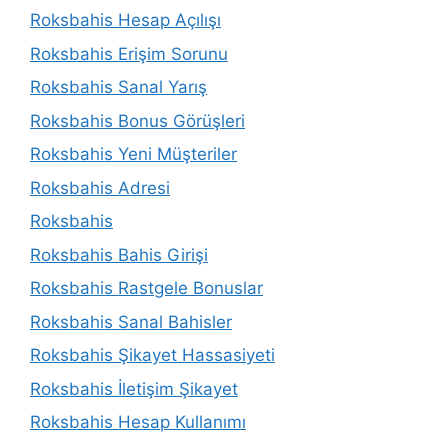
Roksbahis Hesap Açılışı
Roksbahis Erişim Sorunu
Roksbahis Sanal Yarış
Roksbahis Bonus Görüşleri
Roksbahis Yeni Müşteriler
Roksbahis Adresi
Roksbahis
Roksbahis Bahis Girişi
Roksbahis Rastgele Bonuslar
Roksbahis Sanal Bahisler
Roksbahis Şikayet Hassasiyeti
Roksbahis İletişim Şikayet
Roksbahis Hesap Kullanımı