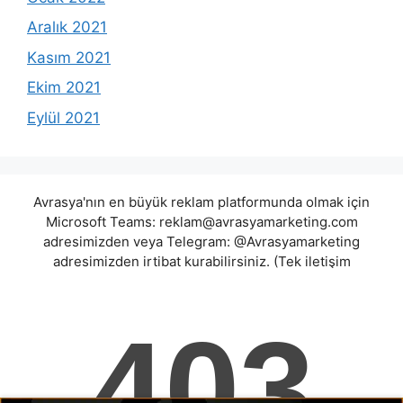
Aralık 2021
Kasım 2021
Ekim 2021
Eylül 2021
Avrasya'nın en büyük reklam platformunda olmak için
Microsoft Teams:
reklam@avrasyamarketing.com
adresimizden veya Telegram: @Avrasyamarketing
adresimizden irtibat kurabilirsiniz. (Tek iletişim
adreslerimiz teams / telegram ve mail adresimizdir.
Harici hiçbir iletişim adresimiz bulunmamaktadır.
Lütfen itibar etmeyiniz.) Türkiye yasalarına göre 7258
sayılı kanun uyarınca yasa dışı bahis oynamanın
cezaları mevcuttur. Şu an bulunduğunuz site hiç bir
şekilde illegal bahis oyunları oynatmıyor ve oynamaya
aracı olmuyordur.
koybahsini
|
7bets
|
akulabet
|