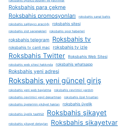
roksbahis oyuncu ödülleri ve yatırımlar
Roksbahis para çekme
Roksbahis promosyonları
roksbahis sanal bahis
roksbahis sitesi
roksbahis sağlayıcı aracılığı
roksbahis slot seçenekleri
roksbahis spor haberleri
Roksbahis tv
roksbahis telegram
roksbahis tv izle
roksbahis tv canli maç
Roksbahis Twitter
Roksbahis Web Sitesi
roksbahis whatsapp
roksbahis web sitesi hakkında
Roksbahis yeni adresi
Roksbahis yeni güncel giriş
roksbahis yeni web başlatma
roksbahis çevrimiçi yardım
roksbahis çevrimiçi yeşil departman
roksbahis özel fırsatları
roksbahis üyelik
roksbahis üyelerinin şikâyet hakları
Roksbahis şikayet
roksbahis üyelik taahhüt
Roksbahis şikayetvar
roksbahis şikayet detayları