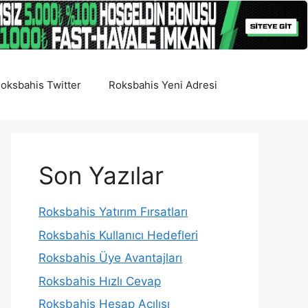
oksbahis Twitter
Roksbahis Yeni Adresi
Son Yazılar
Roksbahis Yatırım Fırsatları
Roksbahis Kullanıcı Hedefleri
Roksbahis Üye Avantajları
Roksbahis Hızlı Cevap
Roksbahis Hesap Açılışı