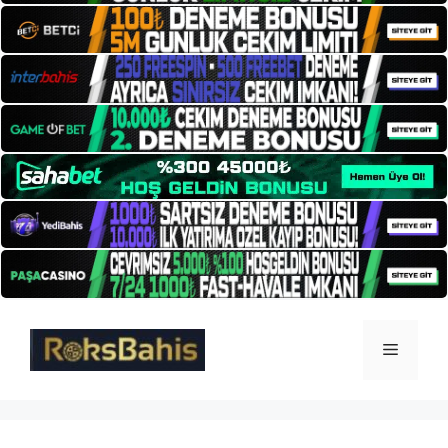
İçeriğe
atla
Menü