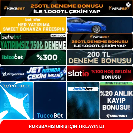
×
ROKSBAHIS GİRİŞ İÇİN TIKLAYINIZ!