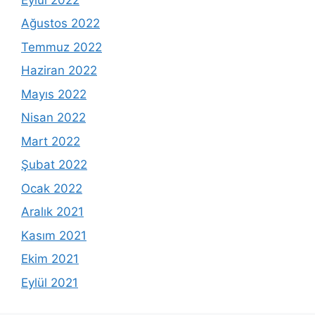
Ağustos 2022
Temmuz 2022
Haziran 2022
Mayıs 2022
Nisan 2022
Mart 2022
Şubat 2022
Ocak 2022
Aralık 2021
Kasım 2021
Ekim 2021
Eylül 2021