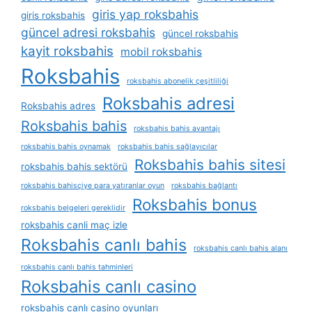
giris yap roksbahis
giris roksbahis
güncel adresi roksbahis
güncel roksbahis
kayit roksbahis
mobil roksbahis
Roksbahis
roksbahis abonelik çeşitliliği
Roksbahis adresi
Roksbahis adres
Roksbahis bahis
roksbahis bahis avantajı
roksbahis bahis oynamak
roksbahis bahis sağlayıcılar
Roksbahis bahis sitesi
roksbahis bahis sektörü
roksbahis bahisçiye para yatıranlar oyun
roksbahis bağlantı
Roksbahis bonus
roksbahis belgeleri gereklidir
roksbahis canli maç izle
Roksbahis canlı bahis
roksbahis canlı bahis alanı
roksbahis canlı bahis tahminleri
Roksbahis canlı casino
roksbahis canlı casino oyunları