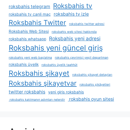
Roksbahis tv
roksbahis telegram
roksbahis tv izle
roksbahis tv canli maç
Roksbahis Twitter
roksbahis twitter adresi
Roksbahis Web Sitesi
roksbahis web sitesi hakkında
Roksbahis yeni adresi
roksbahis whatsapp
Roksbahis yeni güncel giriş
roksbahis yeni web başlatma
roksbahis çevrimiçi yeşil departman
roksbahis üyelik
roksbahis üyelik taahhüt
Roksbahis şikayet
roksbahis şikayet detayları
Roksbahis şikayetvar
roksbahis şikâyetleri
twitter roksbahis
yeni giris roksbahis
roksbahis oyun sitesi
roksbahis katılmanın adımları nelerdir