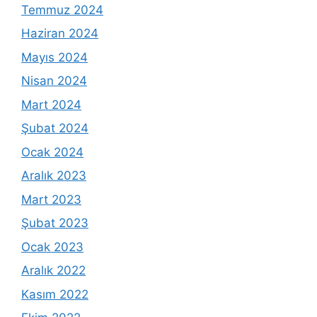
Temmuz 2024
Haziran 2024
Mayıs 2024
Nisan 2024
Mart 2024
Şubat 2024
Ocak 2024
Aralık 2023
Mart 2023
Şubat 2023
Ocak 2023
Aralık 2022
Kasım 2022