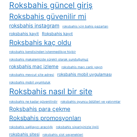
Roksbahis güncel giriş
Roksbahis güvenilir mi
roksbahis instagram
roksbahis i̇çin bahis pazarları
roksbahis kayit
Roksbahis kayıt
Roksbahis kaç oldu
roksbahis kendisinden i̇stenmedikçe hiçbir
roksbahis makalemizde sürekli olarak sunduğumuz
roksbahis maç izleme
roksbahis maçı canlı yayın
roksbahis mobil uygulaması
roksbahis mevcut site adresi
roksbahis mobil uyumluluk
Roksbahis nasıl bir site
roksbahis ne kadar güvenilirdir
roksbahis oyuncu ödülleri ve yatırımlar
Roksbahis para çekme
Roksbahis promosyonları
roksbahis sağlayıcı aracılığı
roksbahis siparişinizle i̇lgili
roksbahis sitesi
roksbahis slot seçenekleri