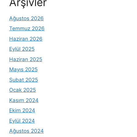
Arşivler
Ağustos 2026
Temmuz 2026
Haziran 2026
Eylül 2025
Haziran 2025
Mayıs 2025
Şubat 2025
Ocak 2025
Kasım 2024
Ekim 2024
Eylül 2024
Ağustos 2024