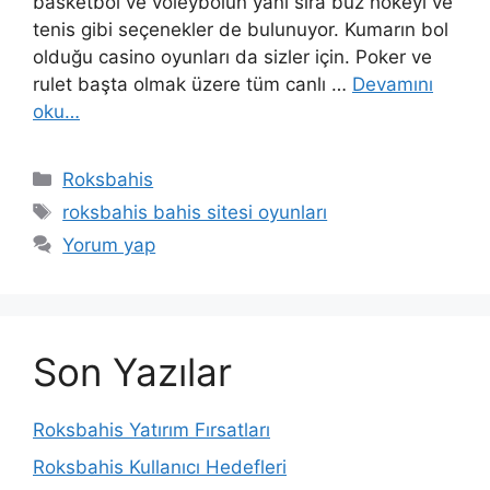
basketbol ve voleybolun yanı sıra buz hokeyi ve
tenis gibi seçenekler de bulunuyor. Kumarın bol
olduğu casino oyunları da sizler için. Poker ve
rulet başta olmak üzere tüm canlı …
Devamını
oku…
Kategoriler
Roksbahis
Etiketler
roksbahis bahis sitesi oyunları
Yorum yap
Son Yazılar
Roksbahis Yatırım Fırsatları
Roksbahis Kullanıcı Hedefleri