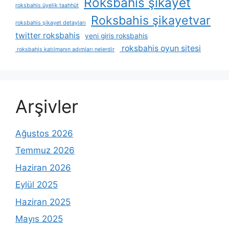
Roksbahis şikayet
roksbahis üyelik taahhüt
Roksbahis şikayetvar
roksbahis şikayet detayları
twitter roksbahis
yeni giris roksbahis
roksbahis oyun sitesi
roksbahis katılmanın adımları nelerdir
Arşivler
Ağustos 2026
Temmuz 2026
Haziran 2026
Eylül 2025
Haziran 2025
Mayıs 2025