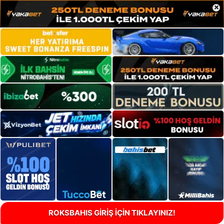
×
ROKSBAHIS GİRİŞ İÇİN TIKLAYINIZ!