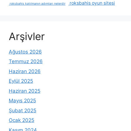
roksbahis oyun sitesi
roksbahis katılmanın adımları nelerdir
Arşivler
Ağustos 2026
Temmuz 2026
Haziran 2026
Eylül 2025
Haziran 2025
Mayıs 2025
Şubat 2025
Ocak 2025
Kasım 2024