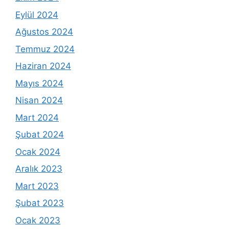
Eylül 2024
Ağustos 2024
Temmuz 2024
Haziran 2024
Mayıs 2024
Nisan 2024
Mart 2024
Şubat 2024
Ocak 2024
Aralık 2023
Mart 2023
Şubat 2023
Ocak 2023