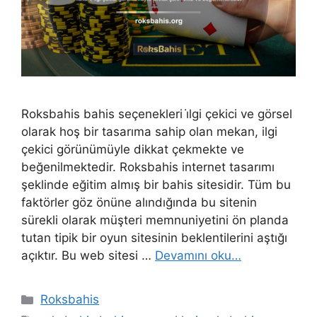
Roksbahis bahis seçenekleri i̇lgi çekici ve görsel
olarak hoş bir tasarıma sahip olan mekan, ilgi
çekici görünümüyle dikkat çekmekte ve
beğenilmektedir. Roksbahis internet tasarımı
şeklinde eğitim almış bir bahis sitesidir. Tüm bu
faktörler göz önüne alındığında bu sitenin
sürekli olarak müşteri memnuniyetini ön planda
tutan tipik bir oyun sitesinin beklentilerini aştığı
açıktır. Bu web sitesi …
Devamını oku…
Kategoriler
Roksbahis