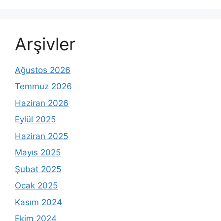
Arşivler
Ağustos 2026
Temmuz 2026
Haziran 2026
Eylül 2025
Haziran 2025
Mayıs 2025
Şubat 2025
Ocak 2025
Kasım 2024
Ekim 2024