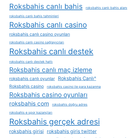
Roksbahis canlı bahis
roksbahis canlı bahis alanı
roksbahis canlı bahis tahminleri
Roksbahis canlı casino
roksbahis canlı casino oyunları
roksbahis canlı casino sağlayıcıları
Roksbahis canlı destek
roksbahis canlı destek hattı
Roksbahis canlı maç izleme
Roksbahis Canlı^
roksbahis canlı oyunlar
Roksbahis casino
roksbahis casino i̇le para kazanma
Roksbahis casino oyunları
roksbahis com
roksbahis doğru adres
roksbahis e spor kazançları
Roksbahis gerçek adresi
roksbahis girisi
roksbahis giris twitter