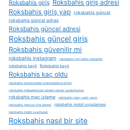
Roksbahis giriş adresi
Roksbahis giriş
Roksbahis giriş yap
roksbahis güncel
roksbahis güncel adres
Roksbahis güncel adresi
Roksbahis güncel giriş
Roksbahis güvenilir mi
roksbahis instagram
roksbahis i̇çin bahis pazarları
roksbahis kayit
Roksbahis kayıt
Roksbahis kaç oldu
roksbahis kendisinden i̇stenmedikçe hiçbir
roksbahis makalemizde sürekli olarak sunduğumuz
roksbahis maç izleme
roksbahis maçı canlı yayın
roksbahis mobil uygulaması
roksbahis mevcut site adresi
roksbahis mobil uyumluluk
Roksbahis nasıl bir site