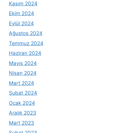
Kasım 2024
Ekim 2024
Eylül 2024
Ağustos 2024
Temmuz 2024
Haziran 2024
Mayıs 2024
Nisan 2024
Mart 2024
Şubat 2024
Ocak 2024
Aralık 2023
Mart 2023
Şubat 2023