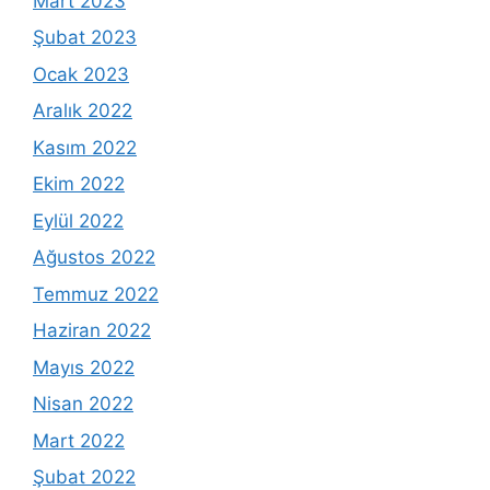
Mart 2023
Şubat 2023
Ocak 2023
Aralık 2022
Kasım 2022
Ekim 2022
Eylül 2022
Ağustos 2022
Temmuz 2022
Haziran 2022
Mayıs 2022
Nisan 2022
Mart 2022
Şubat 2022