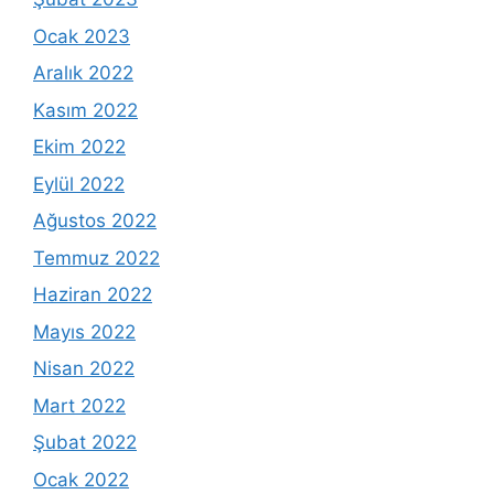
Ocak 2023
Aralık 2022
Kasım 2022
Ekim 2022
Eylül 2022
Ağustos 2022
Temmuz 2022
Haziran 2022
Mayıs 2022
Nisan 2022
Mart 2022
Şubat 2022
Ocak 2022