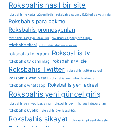
Roksbahis nasıl bir site
roksbahis ne kadar güvenilirdir
roksbahis oyuncu ödülleri ve yatırımlar
Roksbahis para çekme
Roksbahis promosyonları
roksbahis sağlayıcı aracılığı
roksbahis siparişinizle i̇lgili
roksbahis sitesi
roksbahis slot seçenekleri
Roksbahis tv
roksbahis telegram
roksbahis tv izle
roksbahis tv canli maç
Roksbahis Twitter
roksbahis twitter adresi
Roksbahis Web Sitesi
roksbahis web sitesi hakkında
Roksbahis yeni adresi
roksbahis whatsapp
Roksbahis yeni güncel giriş
roksbahis yeni web başlatma
roksbahis çevrimiçi yeşil departman
roksbahis üyelik
roksbahis üyelik taahhüt
Roksbahis şikayet
roksbahis şikayet detayları