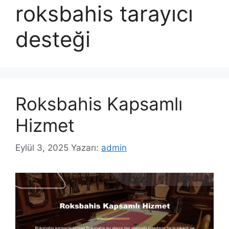
roksbahis tarayıcı
desteği
Roksbahis Kapsamlı
Hizmet
Eylül 3, 2025
Yazarı:
admin