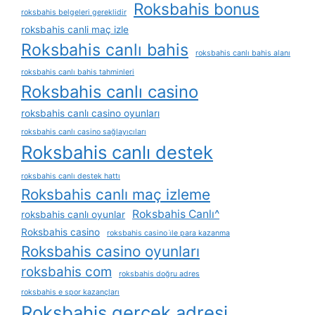
Roksbahis bonus
roksbahis belgeleri gereklidir
roksbahis canli maç izle
Roksbahis canlı bahis
roksbahis canlı bahis alanı
roksbahis canlı bahis tahminleri
Roksbahis canlı casino
roksbahis canlı casino oyunları
roksbahis canlı casino sağlayıcıları
Roksbahis canlı destek
roksbahis canlı destek hattı
Roksbahis canlı maç izleme
Roksbahis Canlı^
roksbahis canlı oyunlar
Roksbahis casino
roksbahis casino i̇le para kazanma
Roksbahis casino oyunları
roksbahis com
roksbahis doğru adres
roksbahis e spor kazançları
Roksbahis gerçek adresi