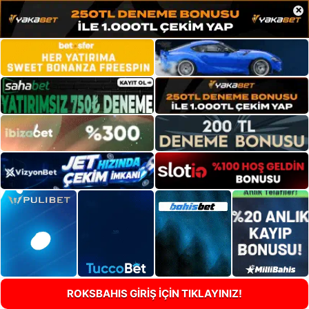
×
ROKSBAHIS GİRİŞ İÇİN TIKLAYINIZ!