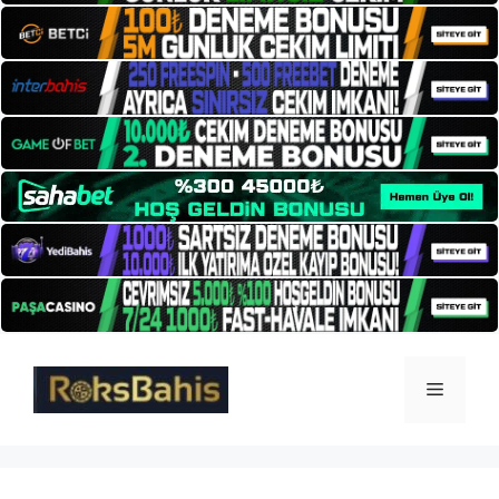
İçeriğe
atla
Menü