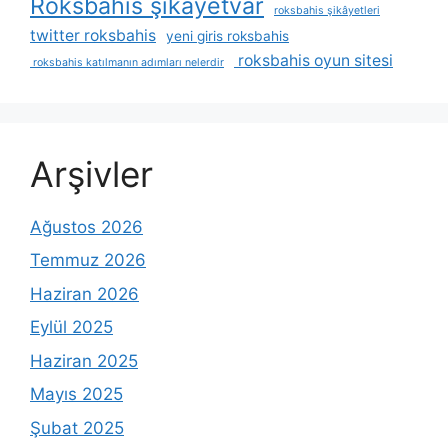
Roksbahis şikayetvar
roksbahis şikâyetleri
twitter roksbahis
yeni giris roksbahis
roksbahis oyun sitesi
roksbahis katılmanın adımları nelerdir
Arşivler
Ağustos 2026
Temmuz 2026
Haziran 2026
Eylül 2025
Haziran 2025
Mayıs 2025
Şubat 2025