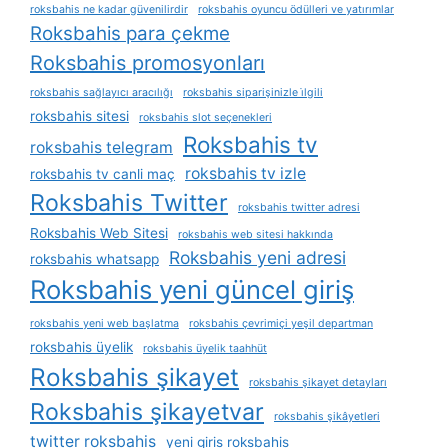
roksbahis ne kadar güvenilirdir
roksbahis oyuncu ödülleri ve yatırımlar
Roksbahis para çekme
Roksbahis promosyonları
roksbahis sağlayıcı aracılığı
roksbahis siparişinizle i̇lgili
roksbahis sitesi
roksbahis slot seçenekleri
Roksbahis tv
roksbahis telegram
roksbahis tv izle
roksbahis tv canli maç
Roksbahis Twitter
roksbahis twitter adresi
Roksbahis Web Sitesi
roksbahis web sitesi hakkında
Roksbahis yeni adresi
roksbahis whatsapp
Roksbahis yeni güncel giriş
roksbahis yeni web başlatma
roksbahis çevrimiçi yeşil departman
roksbahis üyelik
roksbahis üyelik taahhüt
Roksbahis şikayet
roksbahis şikayet detayları
Roksbahis şikayetvar
roksbahis şikâyetleri
twitter roksbahis
yeni giris roksbahis