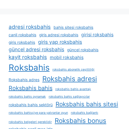
adresi roksbahis
bahis sitesi roksbahis
girisi roksbahis
canli roksbahis
giris adresi roksbahis
giris yap roksbahis
giris roksbahis
güncel adresi roksbahis
güncel roksbahis
kayit roksbahis
mobil roksbahis
Roksbahis
roksbahis abonelik çeşitliliği
Roksbahis adresi
Roksbahis adres
Roksbahis bahis
roksbahis bahis avantajı
roksbahis bahis oynamak
roksbahis bahis sağlayıcılar
Roksbahis bahis sitesi
roksbahis bahis sektörü
roksbahis bahisçiye para yatıranlar oyun
roksbahis bağlantı
Roksbahis bonus
roksbahis belgeleri gereklidir
roksbahis canli maç izle