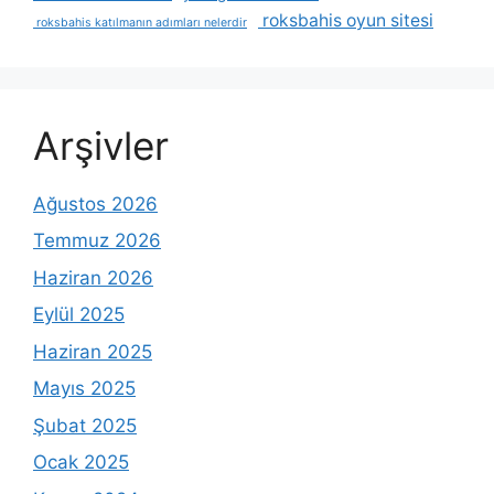
roksbahis oyun sitesi
roksbahis katılmanın adımları nelerdir
Arşivler
Ağustos 2026
Temmuz 2026
Haziran 2026
Eylül 2025
Haziran 2025
Mayıs 2025
Şubat 2025
Ocak 2025