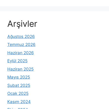
Arşivler
Ağustos 2026
Temmuz 2026
Haziran 2026
Eylül 2025
Haziran 2025
Mayıs 2025
Şubat 2025
Ocak 2025
Kasım 2024