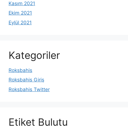
Kasım 2021
Ekim 2021
Eylül 2021
Kategoriler
Roksbahis
Roksbahis Giriş
Roksbahis Twitter
Etiket Bulutu