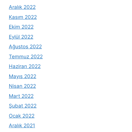
Aralık 2022
Kasım 2022
Ekim 2022
Eylül 2022
Ağustos 2022
Temmuz 2022
Haziran 2022
Mayıs 2022
Nisan 2022
Mart 2022
Şubat 2022
Ocak 2022
Aralık 2021