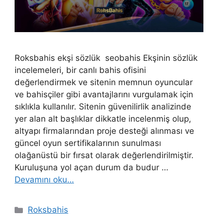
Roksbahis ekşi sözlük seobahis Ekşinin sözlük
incelemeleri, bir canlı bahis ofisini
değerlendirmek ve sitenin memnun oyuncular
ve bahisçiler gibi avantajlarını vurgulamak için
sıklıkla kullanılır. Sitenin güvenilirlik analizinde
yer alan alt başlıklar dikkatle incelenmiş olup,
altyapı firmalarından proje desteği alınması ve
güncel oyun sertifikalarının sunulması
olağanüstü bir fırsat olarak değerlendirilmiştir.
Kuruluşuna yol açan durum da budur …
Devamını oku…
Kategoriler
Roksbahis