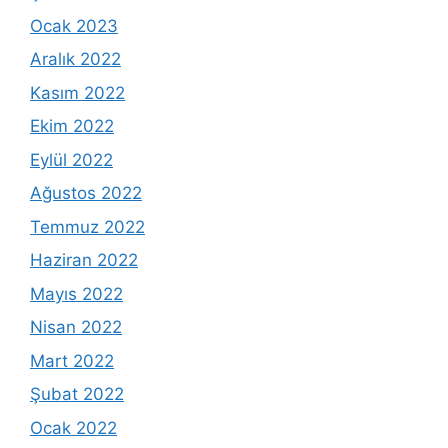
Ocak 2023
Aralık 2022
Kasım 2022
Ekim 2022
Eylül 2022
Ağustos 2022
Temmuz 2022
Haziran 2022
Mayıs 2022
Nisan 2022
Mart 2022
Şubat 2022
Ocak 2022