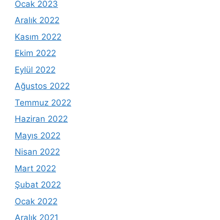
Ocak 2023
Aralık 2022
Kasım 2022
Ekim 2022
Eylül 2022
Ağustos 2022
Temmuz 2022
Haziran 2022
Mayıs 2022
Nisan 2022
Mart 2022
Şubat 2022
Ocak 2022
Aralık 2021