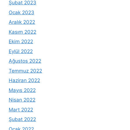
Şubat 2023
Ocak 2023
Aralık 2022
Kasım 2022
Ekim 2022
Eylül 2022
Ağustos 2022
Temmuz 2022
Haziran 2022
Mayıs 2022
Nisan 2022
Mart 2022
Şubat 2022
Ocak 2022