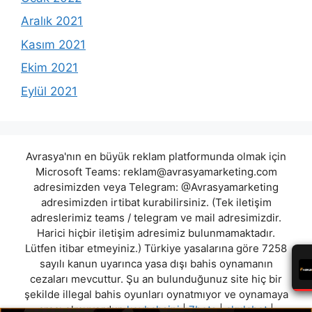
Aralık 2021
Kasım 2021
Ekim 2021
Eylül 2021
Avrasya'nın en büyük reklam platformunda olmak için
Microsoft Teams:
reklam@avrasyamarketing.com
adresimizden veya Telegram: @Avrasyamarketing
adresimizden irtibat kurabilirsiniz. (Tek iletişim
adreslerimiz teams / telegram ve mail adresimizdir.
Harici hiçbir iletişim adresimiz bulunmamaktadır.
Lütfen itibar etmeyiniz.) Türkiye yasalarına göre 7258
sayılı kanun uyarınca yasa dışı bahis oynamanın
cezaları mevcuttur. Şu an bulunduğunuz site hiç bir
şekilde illegal bahis oyunları oynatmıyor ve oynamaya
aracı olmuyordur.
koybahsini
|
7bets
|
akulabet
|