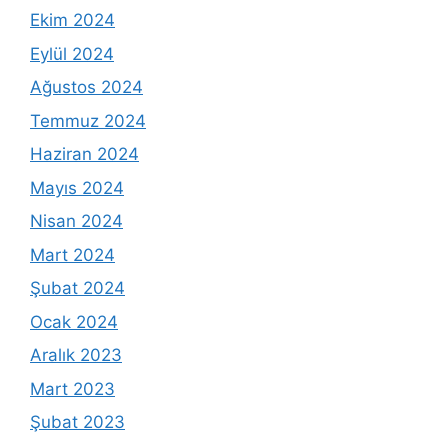
Ekim 2024
Eylül 2024
Ağustos 2024
Temmuz 2024
Haziran 2024
Mayıs 2024
Nisan 2024
Mart 2024
Şubat 2024
Ocak 2024
Aralık 2023
Mart 2023
Şubat 2023