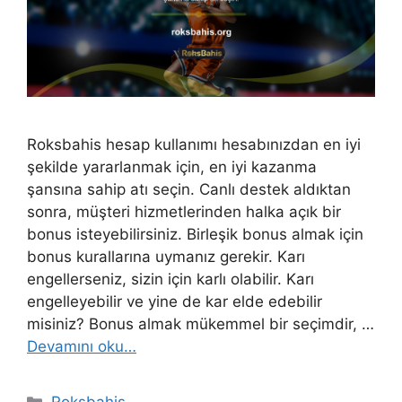
Roksbahis hesap kullanımı hesabınızdan en iyi
şekilde yararlanmak için, en iyi kazanma
şansına sahip atı seçin. Canlı destek aldıktan
sonra, müşteri hizmetlerinden halka açık bir
bonus isteyebilirsiniz. Birleşik bonus almak için
bonus kurallarına uymanız gerekir. Karı
engellerseniz, sizin için karlı olabilir. Karı
engelleyebilir ve yine de kar elde edebilir
misiniz? Bonus almak mükemmel bir seçimdir, …
Devamını oku…
Kategoriler