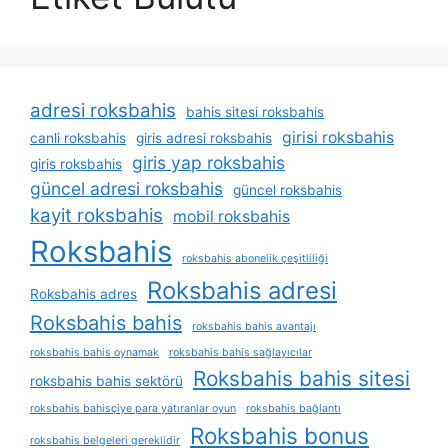
adresi roksbahis
bahis sitesi roksbahis
girisi roksbahis
canli roksbahis
giris adresi roksbahis
giris yap roksbahis
giris roksbahis
güncel adresi roksbahis
güncel roksbahis
kayit roksbahis
mobil roksbahis
Roksbahis
roksbahis abonelik çeşitliliği
Roksbahis adresi
Roksbahis adres
Roksbahis bahis
roksbahis bahis avantajı
roksbahis bahis oynamak
roksbahis bahis sağlayıcılar
Roksbahis bahis sitesi
roksbahis bahis sektörü
roksbahis bahisçiye para yatıranlar oyun
roksbahis bağlantı
Roksbahis bonus
roksbahis belgeleri gereklidir