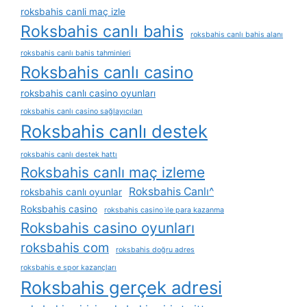
roksbahis canli maç izle
Roksbahis canlı bahis
roksbahis canlı bahis alanı
roksbahis canlı bahis tahminleri
Roksbahis canlı casino
roksbahis canlı casino oyunları
roksbahis canlı casino sağlayıcıları
Roksbahis canlı destek
roksbahis canlı destek hattı
Roksbahis canlı maç izleme
Roksbahis Canlı^
roksbahis canlı oyunlar
Roksbahis casino
roksbahis casino i̇le para kazanma
Roksbahis casino oyunları
roksbahis com
roksbahis doğru adres
roksbahis e spor kazançları
Roksbahis gerçek adresi