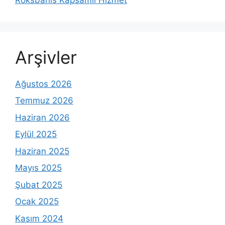
Arşivler
Ağustos 2026
Temmuz 2026
Haziran 2026
Eylül 2025
Haziran 2025
Mayıs 2025
Şubat 2025
Ocak 2025
Kasım 2024