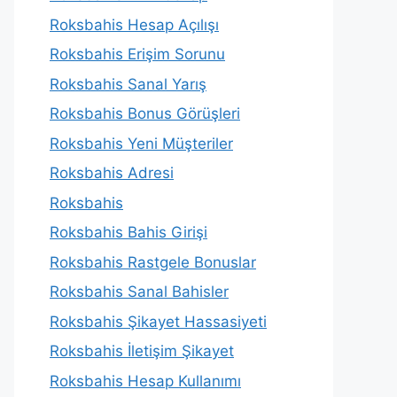
Roksbahis Hesap Açılışı
Roksbahis Erişim Sorunu
Roksbahis Sanal Yarış
Roksbahis Bonus Görüşleri
Roksbahis Yeni Müşteriler
Roksbahis Adresi
Roksbahis
Roksbahis Bahis Girişi
Roksbahis Rastgele Bonuslar
Roksbahis Sanal Bahisler
Roksbahis Şikayet Hassasiyeti
Roksbahis İletişim Şikayet
Roksbahis Hesap Kullanımı