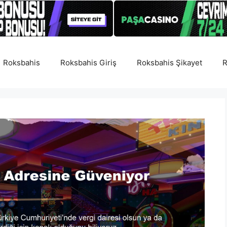
Roksbahis
Roksbahis Giriş
Roksbahis Şikayet
R