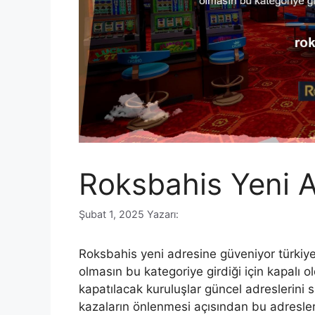
Roksbahis Yeni 
Şubat 1, 2025
Yazarı:
Roksbahis yeni adresine güveniyor türkiye
olmasın bu kategoriye girdiği için kapalı o
kapatılacak kuruluşlar güncel adreslerini 
kazaların önlenmesi açısından bu adresler