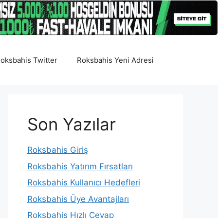
oksbahis Twitter
Roksbahis Yeni Adresi
Son Yazılar
Roksbahis Giriş
Roksbahis Yatırım Fırsatları
Roksbahis Kullanıcı Hedefleri
Roksbahis Üye Avantajları
Roksbahis Hızlı Cevap