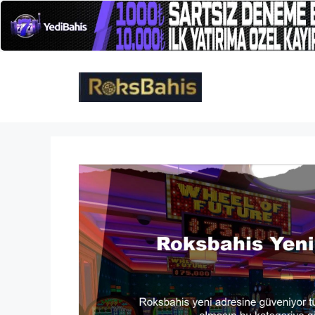
İçeriğe
atla