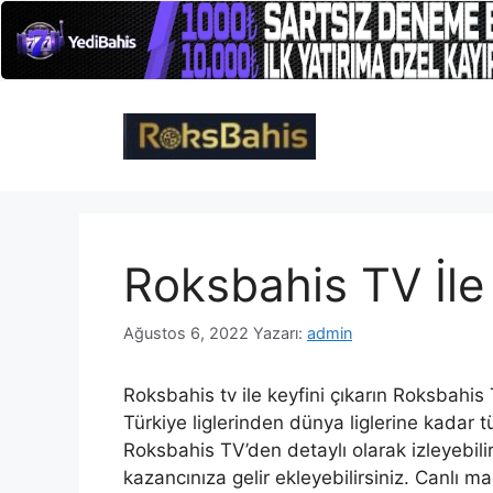
İçeriğe
atla
Roksbahis TV İle 
Ağustos 6, 2022
Yazarı:
admin
Roksbahis tv ile keyfini çıkarın Roksbahis
Türkiye liglerinden dünya liglerine kadar 
Roksbahis TV’den detaylı olarak izleyebili
kazancınıza gelir ekleyebilirsiniz. Canlı ma