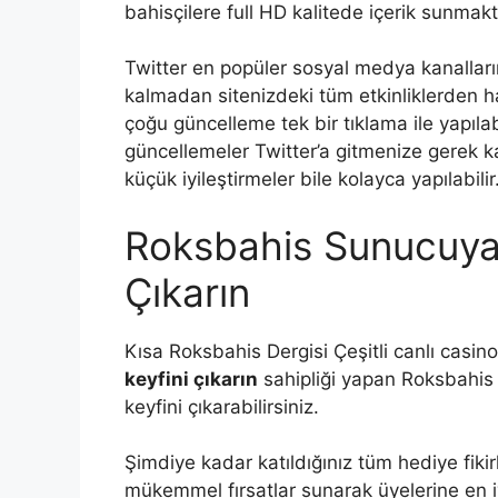
bahisçilere full HD kalitede içerik sunmakt
Twitter en popüler sosyal medya kanalların
kalmadan sitenizdeki tüm etkinliklerden h
çoğu güncelleme tek bir tıklama ile yapılabi
güncellemeler Twitter’a gitmenize gerek 
küçük iyileştirmeler bile kolayca yapılabilir
Roksbahis Sunucuya H
Çıkarın
Kısa Roksbahis Dergisi Çeşitli canlı casin
keyfini çıkarın
sahipliği yapan Roksbahis 
keyfini çıkarabilirsiniz.
Şimdiye kadar katıldığınız tüm hediye fikir
mükemmel fırsatlar sunarak üyelerine en iyi