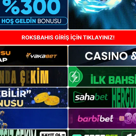
ROKSBAHIS GİRİŞ İÇİN TIKLAYINIZ!