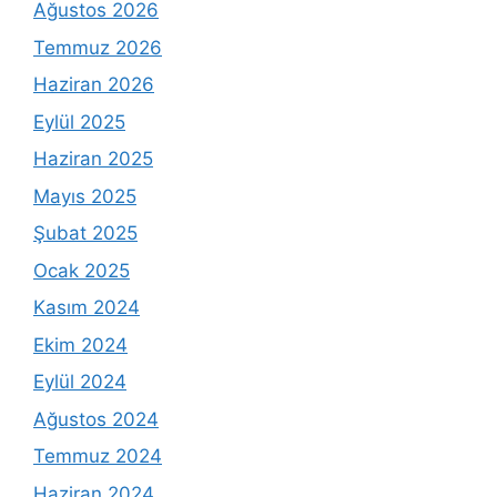
Ağustos 2026
Temmuz 2026
Haziran 2026
Eylül 2025
Haziran 2025
Mayıs 2025
Şubat 2025
Ocak 2025
Kasım 2024
Ekim 2024
Eylül 2024
Ağustos 2024
Temmuz 2024
Haziran 2024