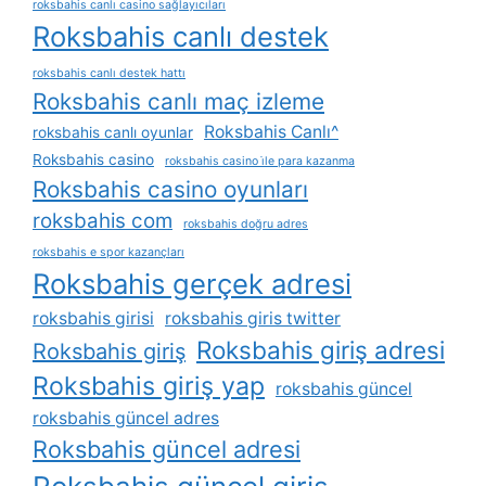
roksbahis canlı casino sağlayıcıları
Roksbahis canlı destek
roksbahis canlı destek hattı
Roksbahis canlı maç izleme
Roksbahis Canlı^
roksbahis canlı oyunlar
Roksbahis casino
roksbahis casino i̇le para kazanma
Roksbahis casino oyunları
roksbahis com
roksbahis doğru adres
roksbahis e spor kazançları
Roksbahis gerçek adresi
roksbahis girisi
roksbahis giris twitter
Roksbahis giriş adresi
Roksbahis giriş
Roksbahis giriş yap
roksbahis güncel
roksbahis güncel adres
Roksbahis güncel adresi