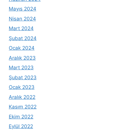
Mayıs 2024
Nisan 2024
Mart 2024
Şubat 2024
Ocak 2024
Aralık 2023
Mart 2023
Şubat 2023
Ocak 2023
Aralık 2022
Kasım 2022
Ekim 2022
Eylül 2022