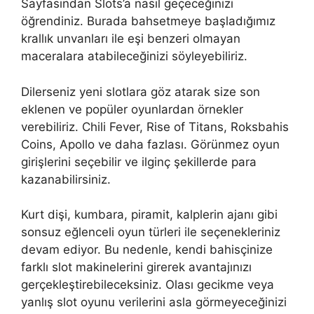
Sayfasından Slots’a nasıl geçeceğinizi
öğrendiniz. Burada bahsetmeye başladığımız
krallık unvanları ile eşi benzeri olmayan
maceralara atabileceğinizi söyleyebiliriz.
Dilerseniz yeni slotlara göz atarak size son
eklenen ve popüler oyunlardan örnekler
verebiliriz. Chili Fever, Rise of Titans, Roksbahis
Coins, Apollo ve daha fazlası. Görünmez oyun
girişlerini seçebilir ve ilginç şekillerde para
kazanabilirsiniz.
Kurt dişi, kumbara, piramit, kalplerin ajanı gibi
sonsuz eğlenceli oyun türleri ile seçenekleriniz
devam ediyor. Bu nedenle, kendi bahisçinize
farklı slot makinelerini girerek avantajınızı
gerçekleştirebileceksiniz. Olası gecikme veya
yanlış slot oyunu verilerini asla görmeyeceğinizi