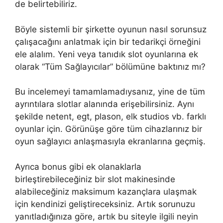
de belirtebiliriz.
Böyle sistemli bir şirkette oyunun nasıl sorunsuz
çalışacağını anlatmak için bir tedarikçi örneğini
ele alalım. Yeni veya tanıdık slot oyunlarına ek
olarak “Tüm Sağlayıcılar” bölümüne baktınız mı?
Bu incelemeyi tamamlamadıysanız, yine de tüm
ayrıntılara slotlar alanında erişebilirsiniz. Aynı
şekilde netent, egt, plason, elk studios vb. farklı
oyunlar için. Görünüşe göre tüm cihazlarınız bir
oyun sağlayıcı anlaşmasıyla ekranlarına geçmiş.
Ayrıca bonus gibi ek olanaklarla
birleştirebileceğiniz bir slot makinesinde
alabileceğiniz maksimum kazançlara ulaşmak
için kendinizi geliştireceksiniz. Artık sorunuzu
yanıtladığınıza göre, artık bu siteyle ilgili neyin