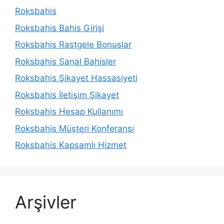
Roksbahis
Roksbahis Bahis Girişi
Roksbahis Rastgele Bonuslar
Roksbahis Sanal Bahisler
Roksbahis Şikayet Hassasiyeti
Roksbahis İletişim Şikayet
Roksbahis Hesap Kullanımı
Roksbahis Müşteri Konferansı
Roksbahis Kapsamlı Hizmet
Arşivler