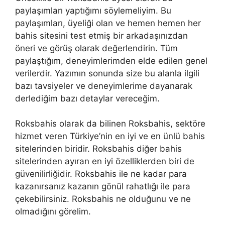
paylaşımları yaptığımı söylemeliyim. Bu
paylaşımları, üyeliği olan ve hemen hemen her
bahis sitesini test etmiş bir arkadaşınızdan
öneri ve görüş olarak değerlendirin. Tüm
paylaştığım, deneyimlerimden elde edilen genel
verilerdir. Yazımın sonunda size bu alanla ilgili
bazı tavsiyeler ve deneyimlerime dayanarak
derlediğim bazı detaylar vereceğim.
Roksbahis olarak da bilinen Roksbahis, sektöre
hizmet veren Türkiye’nin en iyi ve en ünlü bahis
sitelerinden biridir. Roksbahis diğer bahis
sitelerinden ayıran en iyi özelliklerden biri de
güvenilirliğidir. Roksbahis ile ne kadar para
kazanırsanız kazanın gönül rahatlığı ile para
çekebilirsiniz. Roksbahis ne olduğunu ve ne
olmadığını görelim.