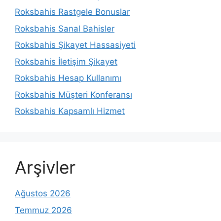
Roksbahis Rastgele Bonuslar
Roksbahis Sanal Bahisler
Roksbahis Şikayet Hassasiyeti
Roksbahis İletişim Şikayet
Roksbahis Hesap Kullanımı
Roksbahis Müşteri Konferansı
Roksbahis Kapsamlı Hizmet
Arşivler
Ağustos 2026
Temmuz 2026