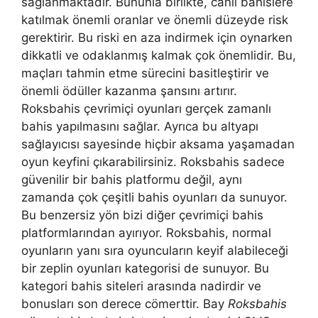
sağlanmaktadır. Bununla birlikte, canlı bahislere
katılmak önemli oranlar ve önemli düzeyde risk
gerektirir. Bu riski en aza indirmek için oynarken
dikkatli ve odaklanmış kalmak çok önemlidir. Bu,
maçları tahmin etme sürecini basitleştirir ve
önemli ödüller kazanma şansını artırır.
Roksbahis çevrimiçi oyunları gerçek zamanlı
bahis yapılmasını sağlar. Ayrıca bu altyapı
sağlayıcısı sayesinde hiçbir aksama yaşamadan
oyun keyfini çıkarabilirsiniz. Roksbahis sadece
güvenilir bir bahis platformu değil, aynı
zamanda çok çeşitli bahis oyunları da sunuyor.
Bu benzersiz yön bizi diğer çevrimiçi bahis
platformlarından ayırıyor. Roksbahis, normal
oyunların yanı sıra oyuncuların keyif alabileceği
bir zeplin oyunları kategorisi de sunuyor. Bu
kategori bahis siteleri arasında nadirdir ve
bonusları son derece cömerttir. Bay
Roksbahis