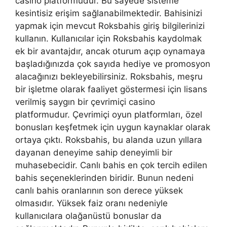
casino platformudur. Bu sayede sisteme
kesintisiz erişim sağlanabilmektedir. Bahisinizi
yapmak için mevcut Roksbahis giriş bilgilerinizi
kullanın. Kullanıcılar için Roksbahis kaydolmak
ek bir avantajdır, ancak oturum açıp oynamaya
başladığınızda çok sayıda hediye ve promosyon
alacağınızı bekleyebilirsiniz. Roksbahis, meşru
bir işletme olarak faaliyet göstermesi için lisans
verilmiş saygın bir çevrimiçi casino
platformudur. Çevrimiçi oyun platformları, özel
bonusları keşfetmek için uygun kaynaklar olarak
ortaya çıktı. Roksbahis, bu alanda uzun yıllara
dayanan deneyime sahip deneyimli bir
muhasebecidir. Canlı bahis en çok tercih edilen
bahis seçeneklerinden biridir. Bunun nedeni
canlı bahis oranlarının son derece yüksek
olmasıdır. Yüksek faiz oranı nedeniyle
kullanıcılara olağanüstü bonuslar da