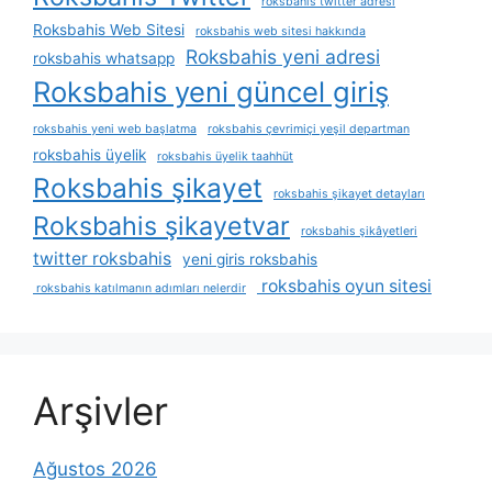
roksbahis twitter adresi
Roksbahis Web Sitesi
roksbahis web sitesi hakkında
Roksbahis yeni adresi
roksbahis whatsapp
Roksbahis yeni güncel giriş
roksbahis yeni web başlatma
roksbahis çevrimiçi yeşil departman
roksbahis üyelik
roksbahis üyelik taahhüt
Roksbahis şikayet
roksbahis şikayet detayları
Roksbahis şikayetvar
roksbahis şikâyetleri
twitter roksbahis
yeni giris roksbahis
roksbahis oyun sitesi
roksbahis katılmanın adımları nelerdir
Arşivler
Ağustos 2026