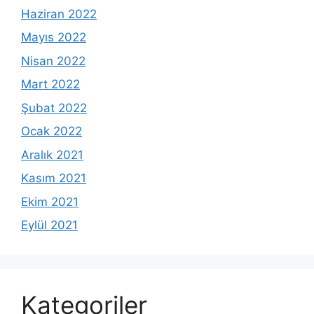
Haziran 2022
Mayıs 2022
Nisan 2022
Mart 2022
Şubat 2022
Ocak 2022
Aralık 2021
Kasım 2021
Ekim 2021
Eylül 2021
Kategoriler