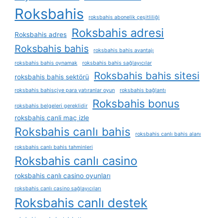
Roksbahis
roksbahis abonelik çeşitliliği
Roksbahis adresi
Roksbahis adres
Roksbahis bahis
roksbahis bahis avantajı
roksbahis bahis oynamak
roksbahis bahis sağlayıcılar
Roksbahis bahis sitesi
roksbahis bahis sektörü
roksbahis bahisçiye para yatıranlar oyun
roksbahis bağlantı
Roksbahis bonus
roksbahis belgeleri gereklidir
roksbahis canli maç izle
Roksbahis canlı bahis
roksbahis canlı bahis alanı
roksbahis canlı bahis tahminleri
Roksbahis canlı casino
roksbahis canlı casino oyunları
roksbahis canlı casino sağlayıcıları
Roksbahis canlı destek