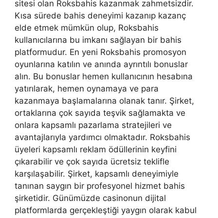
sitesi olan Roksbahis kazanmak zahmetsizdir.
Kısa sürede bahis deneyimi kazanıp kazanç
elde etmek mümkün olup, Roksbahis
kullanıcılarına bu imkanı sağlayan bir bahis
platformudur. En yeni Roksbahis promosyon
oyunlarına katılın ve anında ayrıntılı bonuslar
alın. Bu bonuslar hemen kullanıcının hesabına
yatırılarak, hemen oynamaya ve para
kazanmaya başlamalarına olanak tanır. Şirket,
ortaklarına çok sayıda teşvik sağlamakta ve
onlara kapsamlı pazarlama stratejileri ve
avantajlarıyla yardımcı olmaktadır. Roksbahis
üyeleri kapsamlı reklam ödüllerinin keyfini
çıkarabilir ve çok sayıda ücretsiz teklifle
karşılaşabilir. Şirket, kapsamlı deneyimiyle
tanınan saygın bir profesyonel hizmet bahis
şirketidir. Günümüzde casinonun dijital
platformlarda gerçekleştiği yaygın olarak kabul