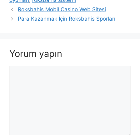
oyunları
,
roksbahis sistemi
Yazı
Roksbahis Mobil Casino Web Sitesi
dolaşımı
Para Kazanmak İçin Roksbahis Sporları
Yorum yapın
Yorum