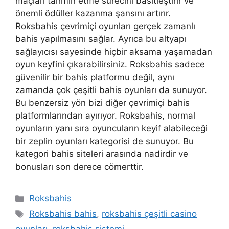
maçları tahmin etme sürecini basitleştirir ve
önemli ödüller kazanma şansını artırır.
Roksbahis çevrimiçi oyunları gerçek zamanlı
bahis yapılmasını sağlar. Ayrıca bu altyapı
sağlayıcısı sayesinde hiçbir aksama yaşamadan
oyun keyfini çıkarabilirsiniz. Roksbahis sadece
güvenilir bir bahis platformu değil, aynı
zamanda çok çeşitli bahis oyunları da sunuyor.
Bu benzersiz yön bizi diğer çevrimiçi bahis
platformlarından ayırıyor. Roksbahis, normal
oyunların yanı sıra oyuncuların keyif alabileceği
bir zeplin oyunları kategorisi de sunuyor. Bu
kategori bahis siteleri arasında nadirdir ve
bonusları son derece cömerttir.
Kategoriler
Roksbahis
Etiketler
Roksbahis bahis
,
roksbahis çeşitli casino