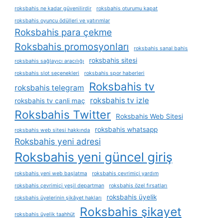
roksbahis ne kadar güvenilirdir
roksbahis oturumu kapat
roksbahis oyuncu ödülleri ve yatırımlar
Roksbahis para çekme
Roksbahis promosyonları
roksbahis sanal bahis
roksbahis sitesi
roksbahis sağlayıcı aracılığı
roksbahis slot seçenekleri
roksbahis spor haberleri
Roksbahis tv
roksbahis telegram
roksbahis tv izle
roksbahis tv canli maç
Roksbahis Twitter
Roksbahis Web Sitesi
roksbahis whatsapp
roksbahis web sitesi hakkında
Roksbahis yeni adresi
Roksbahis yeni güncel giriş
roksbahis yeni web başlatma
roksbahis çevrimiçi yardım
roksbahis çevrimiçi yeşil departman
roksbahis özel fırsatları
roksbahis üyelik
roksbahis üyelerinin şikâyet hakları
Roksbahis şikayet
roksbahis üyelik taahhüt