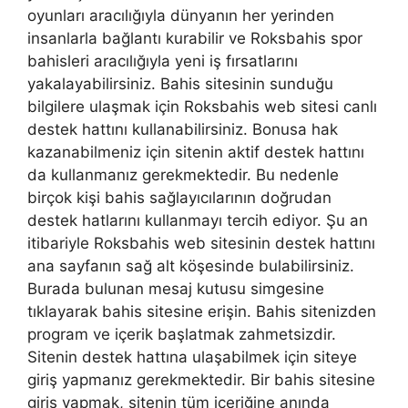
oyunları aracılığıyla dünyanın her yerinden
insanlarla bağlantı kurabilir ve Roksbahis spor
bahisleri aracılığıyla yeni iş fırsatlarını
yakalayabilirsiniz. Bahis sitesinin sunduğu
bilgilere ulaşmak için Roksbahis web sitesi canlı
destek hattını kullanabilirsiniz. Bonusa hak
kazanabilmeniz için sitenin aktif destek hattını
da kullanmanız gerekmektedir. Bu nedenle
birçok kişi bahis sağlayıcılarının doğrudan
destek hatlarını kullanmayı tercih ediyor. Şu an
itibariyle Roksbahis web sitesinin destek hattını
ana sayfanın sağ alt köşesinde bulabilirsiniz.
Burada bulunan mesaj kutusu simgesine
tıklayarak bahis sitesine erişin. Bahis sitenizden
program ve içerik başlatmak zahmetsizdir.
Sitenin destek hattına ulaşabilmek için siteye
giriş yapmanız gerekmektedir. Bir bahis sitesine
giriş yapmak, sitenin tüm içeriğine anında