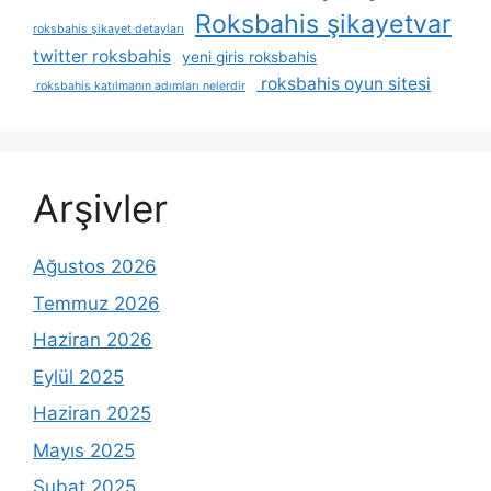
Roksbahis şikayetvar
roksbahis şikayet detayları
twitter roksbahis
yeni giris roksbahis
roksbahis oyun sitesi
roksbahis katılmanın adımları nelerdir
Arşivler
Ağustos 2026
Temmuz 2026
Haziran 2026
Eylül 2025
Haziran 2025
Mayıs 2025
Şubat 2025