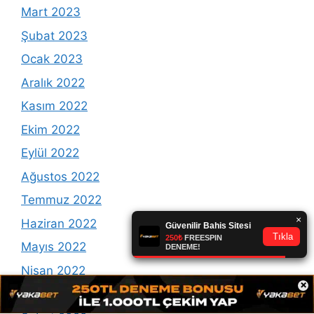
Mart 2023
Şubat 2023
Ocak 2023
Aralık 2022
Kasım 2022
Ekim 2022
Eylül 2022
Ağustos 2022
Temmuz 2022
Haziran 2022
Mayıs 2022
Nisan 2022
×
Mart 2022