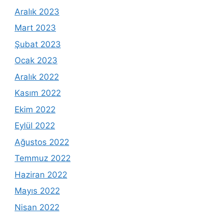
Aralık 2023
Mart 2023
Şubat 2023
Ocak 2023
Aralık 2022
Kasım 2022
Ekim 2022
Eylül 2022
Ağustos 2022
Temmuz 2022
Haziran 2022
Mayıs 2022
Nisan 2022