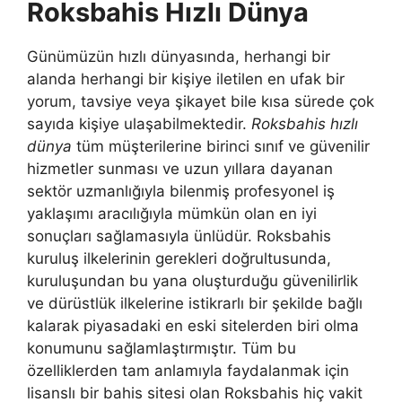
Roksbahis Hızlı Dünya
Günümüzün hızlı dünyasında, herhangi bir
alanda herhangi bir kişiye iletilen en ufak bir
yorum, tavsiye veya şikayet bile kısa sürede çok
sayıda kişiye ulaşabilmektedir.
Roksbahis hızlı
dünya
tüm müşterilerine birinci sınıf ve güvenilir
hizmetler sunması ve uzun yıllara dayanan
sektör uzmanlığıyla bilenmiş profesyonel iş
yaklaşımı aracılığıyla mümkün olan en iyi
sonuçları sağlamasıyla ünlüdür. Roksbahis
kuruluş ilkelerinin gerekleri doğrultusunda,
kuruluşundan bu yana oluşturduğu güvenilirlik
ve dürüstlük ilkelerine istikrarlı bir şekilde bağlı
kalarak piyasadaki en eski sitelerden biri olma
konumunu sağlamlaştırmıştır. Tüm bu
özelliklerden tam anlamıyla faydalanmak için
lisanslı bir bahis sitesi olan Roksbahis hiç vakit