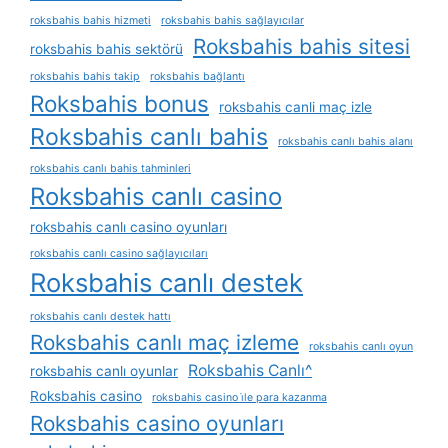
roksbahis bahis hizmeti
roksbahis bahis sağlayıcılar
Roksbahis bahis sitesi
roksbahis bahis sektörü
roksbahis bahis takip
roksbahis bağlantı
Roksbahis bonus
roksbahis canli maç izle
Roksbahis canlı bahis
roksbahis canlı bahis alanı
roksbahis canlı bahis tahminleri
Roksbahis canlı casino
roksbahis canlı casino oyunları
roksbahis canlı casino sağlayıcıları
Roksbahis canlı destek
roksbahis canlı destek hattı
Roksbahis canlı maç izleme
roksbahis canlı oyun
Roksbahis Canlı^
roksbahis canlı oyunlar
Roksbahis casino
roksbahis casino i̇le para kazanma
Roksbahis casino oyunları