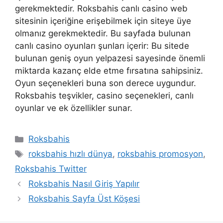
gerekmektedir. Roksbahis canlı casino web
sitesinin içeriğine erişebilmek için siteye üye
olmanız gerekmektedir. Bu sayfada bulunan
canlı casino oyunları şunları içerir: Bu sitede
bulunan geniş oyun yelpazesi sayesinde önemli
miktarda kazanç elde etme fırsatına sahipsiniz.
Oyun seçenekleri buna son derece uygundur.
Roksbahis teşvikler, casino seçenekleri, canlı
oyunlar ve ek özellikler sunar.
Kategoriler
Roksbahis
Etiketler
roksbahis hızlı dünya
,
roksbahis promosyon
,
Roksbahis Twitter
Yazı
Roksbahis Nasıl Giriş Yapılır
dolaşımı
Roksbahis Sayfa Üst Köşesi