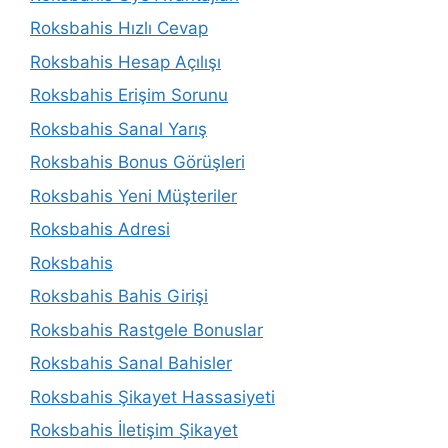
Roksbahis Hızlı Cevap
Roksbahis Hesap Açılışı
Roksbahis Erişim Sorunu
Roksbahis Sanal Yarış
Roksbahis Bonus Görüşleri
Roksbahis Yeni Müşteriler
Roksbahis Adresi
Roksbahis
Roksbahis Bahis Girişi
Roksbahis Rastgele Bonuslar
Roksbahis Sanal Bahisler
Roksbahis Şikayet Hassasiyeti
Roksbahis İletişim Şikayet