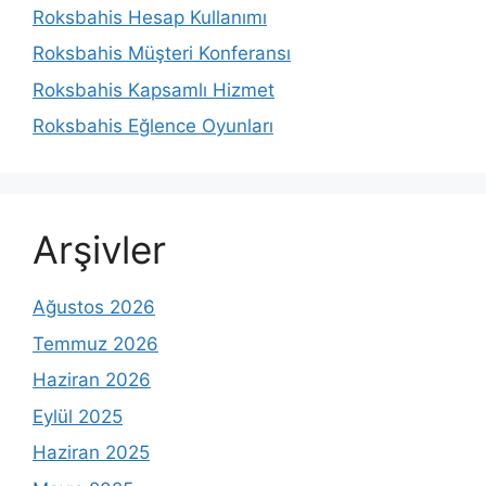
Roksbahis Hesap Kullanımı
Roksbahis Müşteri Konferansı
Roksbahis Kapsamlı Hizmet
Roksbahis Eğlence Oyunları
Arşivler
Ağustos 2026
Temmuz 2026
Haziran 2026
Eylül 2025
Haziran 2025