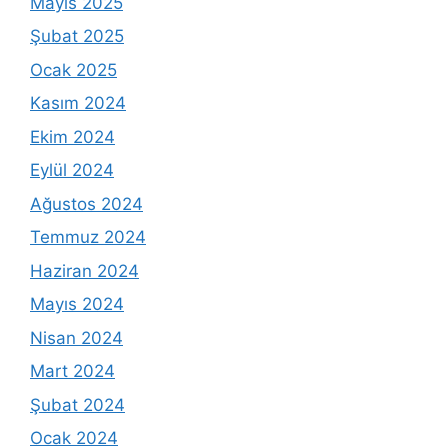
Mayıs 2025
Şubat 2025
Ocak 2025
Kasım 2024
Ekim 2024
Eylül 2024
Ağustos 2024
Temmuz 2024
Haziran 2024
Mayıs 2024
Nisan 2024
Mart 2024
Şubat 2024
Ocak 2024