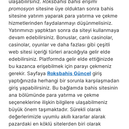
ulaşabilirsiniz.
Roksbahis bahis erişimi
promosyon
sitesine üye olduktan sonra bahis
sitesine yatırım yaparak para yatırma ve çekme
hizmetlerinden faydalanmayı düşünmelisiniz.
Yatırımınızı yaptıktan sonra da siteyi kullanmaya
devam edebilirsiniz. Bonuslar, canlı casinolar,
casinolar, oyunlar ve daha fazlası gibi çeşitli
web sitesi içeriği türleri aracılığıyla gelir elde
edebilirsiniz. Platformda gelir elde ettiğinizde
bu kazanca erişebilmek için parayı çekmeniz
gerekir. Sayfaya
Roksbahis Güncel
giriş
yaptığınızda herhangi bir sorunla karşılaşmadan
giriş yapabilirsiniz. Bu bağlamda bahis sitesinin
ana bölümünde para yatırma ve çekme
seçeneklerine ilişkin bilgilere ulaşabilmeniz
büyük önem taşımaktadır. Sürekli olarak
değerlerimizle uyumlu akıllı kararlar alarak
pazardaki en köklü sitelerden biri olarak