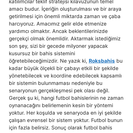
katılımcılar
teklif stratejisi kılavuzunun temel
amacı budur. İçeriğin oluşturulması ve bir araya
getirilmesi için önemli miktarda zaman ve çaba
harcıyoruz. Amacımız gelir elde etmenize
yardımcı olmaktır. Ancak beklentilerinizde
gerçekçi olmak önemlidir. Aktarmak istediğimiz
son şey, sizi bir gecede milyoner yapacak
kusursuz bir bahis sistemini
öğretebileceğimizdir. Ne yazık ki,
Roksbahis
bu
kadar büyük ölçekli bir çabayı etkili bir şekilde
yönetebilecek ve koordine edebilecek kapsamlı
bir sistemin bulunmaması nedeniyle bu
senaryonun gerçekleşmesi pek olası değil.
Gerçek şu ki, hangi futbol bahislerinin ne zaman
oynanacağını belirlemenin kesin bir yöntemi
yoktur. Her koşulda ve senaryoda en iyi şekilde
çalışan evrensel bir sistem yoktur. Futbol bunun
için fazla belirsiz. Sonuç olarak futbol bahis