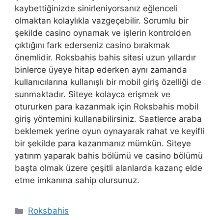
kaybettiğinizde sinirleniyorsanız eğlenceli
olmaktan kolaylıkla vazgeçebilir. Sorumlu bir
şekilde casino oynamak ve işlerin kontrolden
çıktığını fark ederseniz casino bırakmak
önemlidir. Roksbahis bahis sitesi uzun yıllardır
binlerce üyeye hitap ederken aynı zamanda
kullanıcılarına kullanışlı bir mobil giriş özelliği de
sunmaktadır. Siteye kolayca erişmek ve
otururken para kazanmak için Roksbahis mobil
giriş yöntemini kullanabilirsiniz. Saatlerce araba
beklemek yerine oyun oynayarak rahat ve keyifli
bir şekilde para kazanmanız mümkün. Siteye
yatırım yaparak bahis bölümü ve casino bölümü
başta olmak üzere çeşitli alanlarda kazanç elde
etme imkanına sahip olursunuz.
Kategoriler
Roksbahis