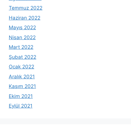
Temmuz 2022
Haziran 2022
Mayıs 2022
Nisan 2022
Mart 2022
Şubat 2022
Ocak 2022
Aralık 2021
Kasım 2021
Ekim 2021
Eylül 2021