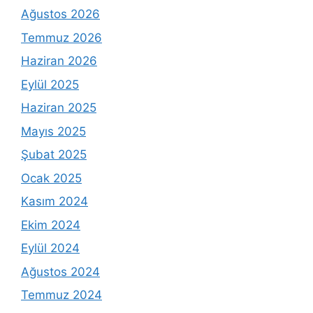
Ağustos 2026
Temmuz 2026
Haziran 2026
Eylül 2025
Haziran 2025
Mayıs 2025
Şubat 2025
Ocak 2025
Kasım 2024
Ekim 2024
Eylül 2024
Ağustos 2024
Temmuz 2024