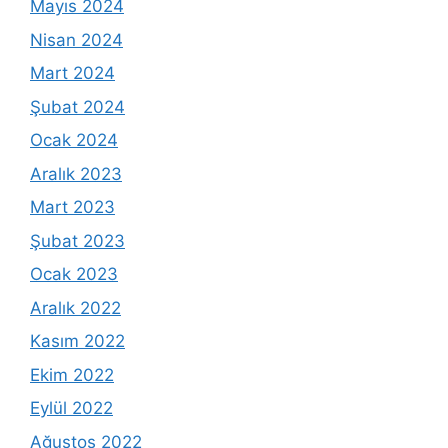
Mayıs 2024
Nisan 2024
Mart 2024
Şubat 2024
Ocak 2024
Aralık 2023
Mart 2023
Şubat 2023
Ocak 2023
Aralık 2022
Kasım 2022
Ekim 2022
Eylül 2022
Ağustos 2022