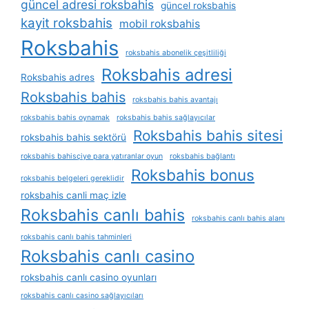
güncel adresi roksbahis
güncel roksbahis
kayit roksbahis
mobil roksbahis
Roksbahis
roksbahis abonelik çeşitliliği
Roksbahis adresi
Roksbahis adres
Roksbahis bahis
roksbahis bahis avantajı
roksbahis bahis oynamak
roksbahis bahis sağlayıcılar
Roksbahis bahis sitesi
roksbahis bahis sektörü
roksbahis bahisçiye para yatıranlar oyun
roksbahis bağlantı
Roksbahis bonus
roksbahis belgeleri gereklidir
roksbahis canli maç izle
Roksbahis canlı bahis
roksbahis canlı bahis alanı
roksbahis canlı bahis tahminleri
Roksbahis canlı casino
roksbahis canlı casino oyunları
roksbahis canlı casino sağlayıcıları