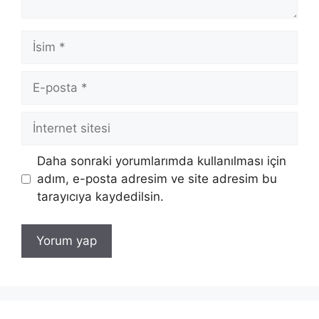
İsim
E-
posta
İnternet
sitesi
Daha sonraki yorumlarımda kullanılması için
adım, e-posta adresim ve site adresim bu
tarayıcıya kaydedilsin.