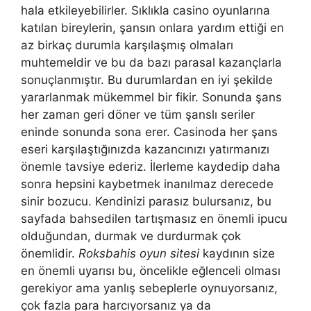
hala etkileyebilirler. Sıklıkla casino oyunlarına
katılan bireylerin, şansın onlara yardım ettiği en
az birkaç durumla karşılaşmış olmaları
muhtemeldir ve bu da bazı parasal kazançlarla
sonuçlanmıştır. Bu durumlardan en iyi şekilde
yararlanmak mükemmel bir fikir. Sonunda şans
her zaman geri döner ve tüm şanslı seriler
eninde sonunda sona erer. Casinoda her şans
eseri karşılaştığınızda kazancınızı yatırmanızı
önemle tavsiye ederiz. İlerleme kaydedip daha
sonra hepsini kaybetmek inanılmaz derecede
sinir bozucu. Kendinizi parasız bulursanız, bu
sayfada bahsedilen tartışmasız en önemli ipucu
olduğundan, durmak ve durdurmak çok
önemlidir.
Roksbahis oyun sitesi
kaydının size
en önemli uyarısı bu, öncelikle eğlenceli olması
gerekiyor ama yanlış sebeplerle oynuyorsanız,
çok fazla para harcıyorsanız ya da