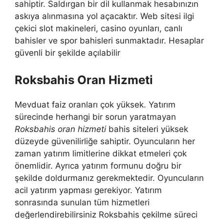
sahiptir. Saldırgan bir dil kullanmak hesabınızın
askıya alınmasına yol açacaktır. Web sitesi ilgi
çekici slot makineleri, casino oyunları, canlı
bahisler ve spor bahisleri sunmaktadır. Hesaplar
güvenli bir şekilde açılabilir
Roksbahis Oran Hizmeti
Mevduat faiz oranları çok yüksek. Yatırım
sürecinde herhangi bir sorun yaratmayan
Roksbahis oran hizmeti
bahis siteleri yüksek
düzeyde güvenilirliğe sahiptir. Oyuncuların her
zaman yatırım limitlerine dikkat etmeleri çok
önemlidir. Ayrıca yatırım formunu doğru bir
şekilde doldurmanız gerekmektedir. Oyuncuların
acil yatırım yapması gerekiyor. Yatırım
sonrasında sunulan tüm hizmetleri
değerlendirebilirsiniz Roksbahis çekilme süreci