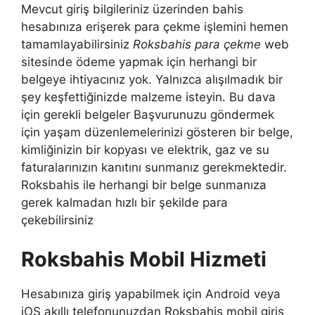
Mevcut giriş bilgileriniz üzerinden bahis
hesabınıza erişerek para çekme işlemini hemen
tamamlayabilirsiniz
Roksbahis para çekme
web
sitesinde ödeme yapmak için herhangi bir
belgeye ihtiyacınız yok. Yalnızca alışılmadık bir
şey keşfettiğinizde malzeme isteyin. Bu dava
için gerekli belgeler Başvurunuzu göndermek
için yaşam düzenlemelerinizi gösteren bir belge,
kimliğinizin bir kopyası ve elektrik, gaz ve su
faturalarınızın kanıtını sunmanız gerekmektedir.
Roksbahis ile herhangi bir belge sunmanıza
gerek kalmadan hızlı bir şekilde para
çekebilirsiniz
Roksbahis Mobil Hizmeti
Hesabınıza giriş yapabilmek için Android veya
iOS akıllı telefonunuzdan Roksbahis mobil giriş