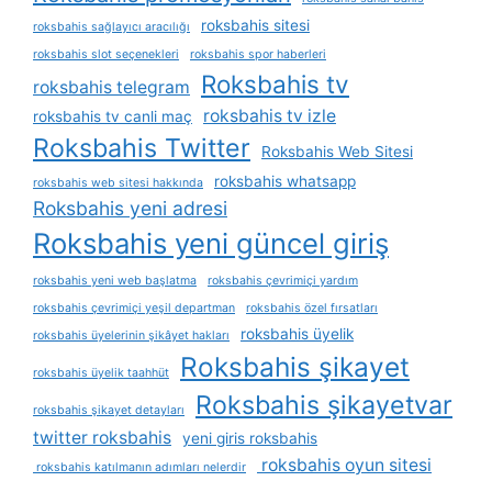
roksbahis sitesi
roksbahis sağlayıcı aracılığı
roksbahis slot seçenekleri
roksbahis spor haberleri
Roksbahis tv
roksbahis telegram
roksbahis tv izle
roksbahis tv canli maç
Roksbahis Twitter
Roksbahis Web Sitesi
roksbahis whatsapp
roksbahis web sitesi hakkında
Roksbahis yeni adresi
Roksbahis yeni güncel giriş
roksbahis yeni web başlatma
roksbahis çevrimiçi yardım
roksbahis çevrimiçi yeşil departman
roksbahis özel fırsatları
roksbahis üyelik
roksbahis üyelerinin şikâyet hakları
Roksbahis şikayet
roksbahis üyelik taahhüt
Roksbahis şikayetvar
roksbahis şikayet detayları
twitter roksbahis
yeni giris roksbahis
roksbahis oyun sitesi
roksbahis katılmanın adımları nelerdir