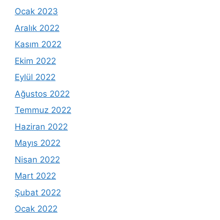
Ocak 2023
Aralık 2022
Kasım 2022
Ekim 2022
Eylül 2022
Ağustos 2022
Temmuz 2022
Haziran 2022
Mayıs 2022
Nisan 2022
Mart 2022
Şubat 2022
Ocak 2022