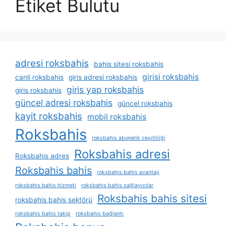
Etiket Bulutu
adresi roksbahis
bahis sitesi roksbahis
girisi roksbahis
canli roksbahis
giris adresi roksbahis
giris yap roksbahis
giris roksbahis
güncel adresi roksbahis
güncel roksbahis
kayit roksbahis
mobil roksbahis
Roksbahis
roksbahis abonelik çeşitliliği
Roksbahis adresi
Roksbahis adres
Roksbahis bahis
roksbahis bahis avantajı
roksbahis bahis hizmeti
roksbahis bahis sağlayıcılar
Roksbahis bahis sitesi
roksbahis bahis sektörü
roksbahis bahis takip
roksbahis bağlantı