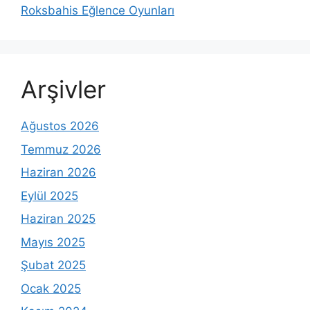
Roksbahis Eğlence Oyunları
Arşivler
Ağustos 2026
Temmuz 2026
Haziran 2026
Eylül 2025
Haziran 2025
Mayıs 2025
Şubat 2025
Ocak 2025