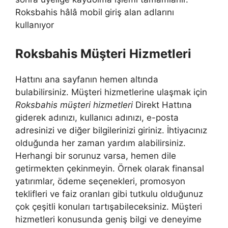
Roksbahis hâlâ mobil giriş alan adlarını
kullanıyor
Roksbahis Müşteri Hizmetleri
Hattını ana sayfanın hemen altında
bulabilirsiniz. Müşteri hizmetlerine ulaşmak için
Roksbahis müşteri hizmetleri
Direkt Hattına
giderek adınızı, kullanıcı adınızı, e-posta
adresinizi ve diğer bilgilerinizi giriniz. İhtiyacınız
olduğunda her zaman yardım alabilirsiniz.
Herhangi bir sorunuz varsa, hemen dile
getirmekten çekinmeyin. Örnek olarak finansal
yatırımlar, ödeme seçenekleri, promosyon
teklifleri ve faiz oranları gibi tutkulu olduğunuz
çok çeşitli konuları tartışabileceksiniz. Müşteri
hizmetleri konusunda geniş bilgi ve deneyime