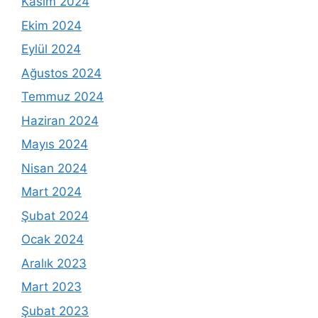
Kasım 2024
Ekim 2024
Eylül 2024
Ağustos 2024
Temmuz 2024
Haziran 2024
Mayıs 2024
Nisan 2024
Mart 2024
Şubat 2024
Ocak 2024
Aralık 2023
Mart 2023
Şubat 2023