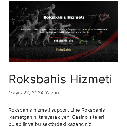
Roksbahis Hizmeti
Mayıs 22, 2024
Yazarı:
Roksbahis hizmeti support Line Roksbahis
ikametgahını tanıyarak yeni Casino siteleri
bulabilir ve bu sektördeki kazancınızı