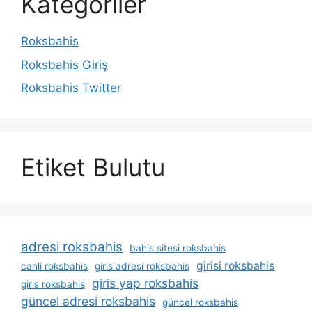
Kategoriler
Roksbahis
Roksbahis Giriş
Roksbahis Twitter
Etiket Bulutu
adresi roksbahis
bahis sitesi roksbahis
girisi roksbahis
canli roksbahis
giris adresi roksbahis
giris yap roksbahis
giris roksbahis
güncel adresi roksbahis
güncel roksbahis