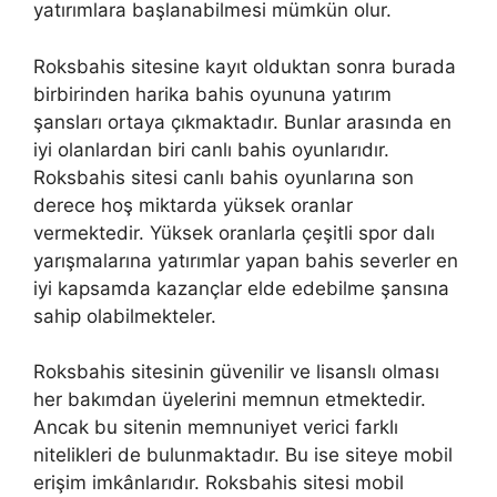
yatırımlara başlanabilmesi mümkün olur.
Roksbahis sitesine kayıt olduktan sonra burada
birbirinden harika bahis oyununa yatırım
şansları ortaya çıkmaktadır. Bunlar arasında en
iyi olanlardan biri canlı bahis oyunlarıdır.
Roksbahis sitesi canlı bahis oyunlarına son
derece hoş miktarda yüksek oranlar
vermektedir. Yüksek oranlarla çeşitli spor dalı
yarışmalarına yatırımlar yapan bahis severler en
iyi kapsamda kazançlar elde edebilme şansına
sahip olabilmekteler.
Roksbahis sitesinin güvenilir ve lisanslı olması
her bakımdan üyelerini memnun etmektedir.
Ancak bu sitenin memnuniyet verici farklı
nitelikleri de bulunmaktadır. Bu ise siteye mobil
erişim imkânlarıdır. Roksbahis sitesi mobil