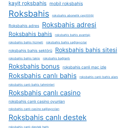
kayit roksbahis
mobil roksbahis
Roksbahis
roksbahis abonelik çeşitliliği
Roksbahis adresi
Roksbahis adres
Roksbahis bahis
roksbahis bahis avantajı
roksbahis bahis hizmeti
roksbahis bahis sağlayıcılar
Roksbahis bahis sitesi
roksbahis bahis sektörü
roksbahis bahis takip
roksbahis bağlantı
Roksbahis bonus
roksbahis canli maç izle
Roksbahis canlı bahis
roksbahis canlı bahis alanı
roksbahis canlı bahis tahminleri
Roksbahis canlı casino
roksbahis canlı casino oyunları
roksbahis canlı casino sağlayıcıları
Roksbahis canlı destek
roksbahis canlı destek hattı