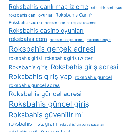
Roksbahis canlı maç izleme
roksbahis canlı oyun
Roksbahis Canlı^
roksbahis canlı oyunlar
Roksbahis casino
roksbahis casino i̇le para kazanma
Roksbahis casino oyunları
roksbahis com
roksbahis doğru adres
roksbahis erişim
Roksbahis gerçek adresi
roksbahis girisi
roksbahis giris twitter
Roksbahis giriş adresi
Roksbahis giriş
Roksbahis giriş yap
roksbahis güncel
roksbahis güncel adres
Roksbahis güncel adresi
Roksbahis güncel giriş
Roksbahis güvenilir mi
roksbahis instagram
roksbahis i̇çin bahis pazarları
roksbahis kayit
Roksbahis kayıt