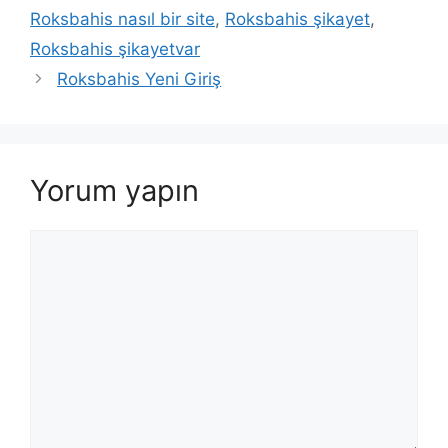
Roksbahis nasıl bir site
,
Roksbahis şikayet
,
Roksbahis şikayetvar
Yazı
Roksbahis Yeni Giriş
dolaşımı
Yorum yapın
Yorum