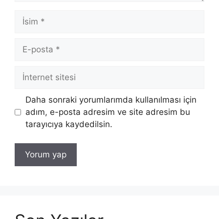
İsim
E-
posta
İnternet
sitesi
Daha sonraki yorumlarımda kullanılması için
adım, e-posta adresim ve site adresim bu
tarayıcıya kaydedilsin.