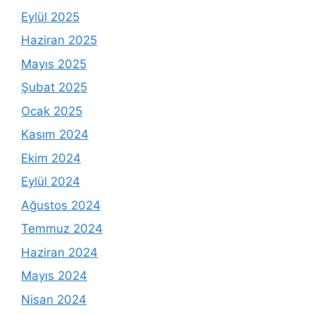
Eylül 2025
Haziran 2025
Mayıs 2025
Şubat 2025
Ocak 2025
Kasım 2024
Ekim 2024
Eylül 2024
Ağustos 2024
Temmuz 2024
Haziran 2024
Mayıs 2024
Nisan 2024