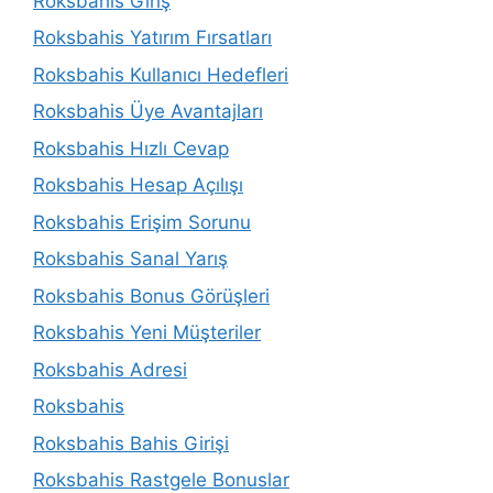
Roksbahis Giriş
Roksbahis Yatırım Fırsatları
Roksbahis Kullanıcı Hedefleri
Roksbahis Üye Avantajları
Roksbahis Hızlı Cevap
Roksbahis Hesap Açılışı
Roksbahis Erişim Sorunu
Roksbahis Sanal Yarış
Roksbahis Bonus Görüşleri
Roksbahis Yeni Müşteriler
Roksbahis Adresi
Roksbahis
Roksbahis Bahis Girişi
Roksbahis Rastgele Bonuslar