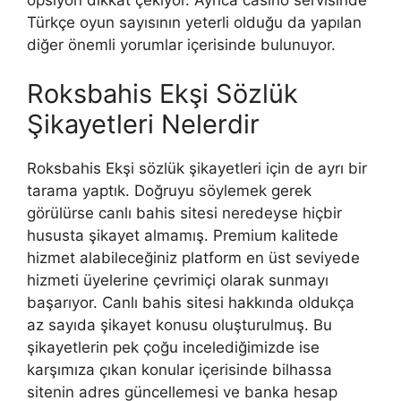
Türkçe oyun sayısının yeterli olduğu da yapılan
diğer önemli yorumlar içerisinde bulunuyor.
Roksbahis Ekşi Sözlük
Şikayetleri Nelerdir
Roksbahis Ekşi sözlük şikayetleri için de ayrı bir
tarama yaptık. Doğruyu söylemek gerek
görülürse canlı bahis sitesi neredeyse hiçbir
hususta şikayet almamış. Premium kalitede
hizmet alabileceğiniz platform en üst seviyede
hizmeti üyelerine çevrimiçi olarak sunmayı
başarıyor. Canlı bahis sitesi hakkında oldukça
az sayıda şikayet konusu oluşturulmuş. Bu
şikayetlerin pek çoğu incelediğimizde ise
karşımıza çıkan konular içerisinde bilhassa
sitenin adres güncellemesi ve banka hesap