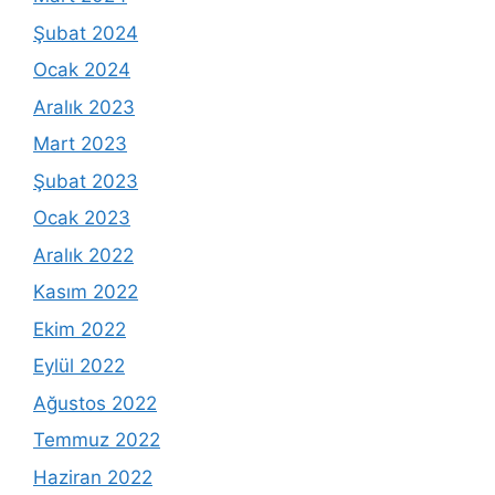
Şubat 2024
Ocak 2024
Aralık 2023
Mart 2023
Şubat 2023
Ocak 2023
Aralık 2022
Kasım 2022
Ekim 2022
Eylül 2022
Ağustos 2022
Temmuz 2022
Haziran 2022