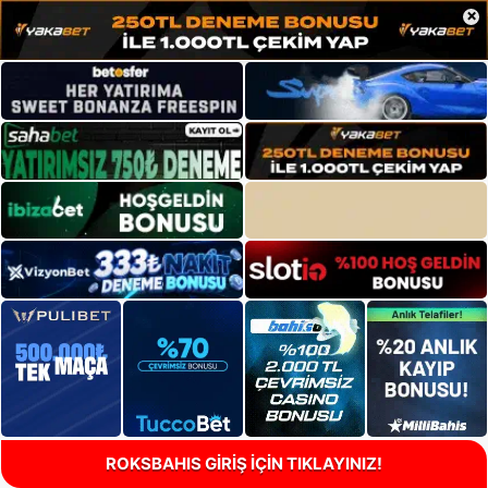
×
ROKSBAHIS GİRİŞ İÇİN TIKLAYINIZ!