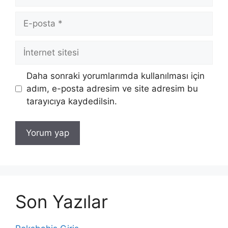
E-
posta
İnternet
sitesi
Daha sonraki yorumlarımda kullanılması için
adım, e-posta adresim ve site adresim bu
tarayıcıya kaydedilsin.
Son Yazılar