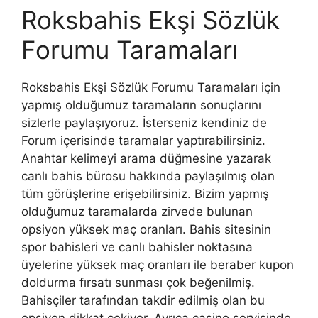
Roksbahis Ekşi Sözlük
Forumu Taramaları
Roksbahis Ekşi Sözlük Forumu Taramaları için
yapmış olduğumuz taramaların sonuçlarını
sizlerle paylaşıyoruz. İsterseniz kendiniz de
Forum içerisinde taramalar yaptırabilirsiniz.
Anahtar kelimeyi arama düğmesine yazarak
canlı bahis bürosu hakkında paylaşılmış olan
tüm görüşlerine erişebilirsiniz. Bizim yapmış
olduğumuz taramalarda zirvede bulunan
opsiyon yüksek maç oranları. Bahis sitesinin
spor bahisleri ve canlı bahisler noktasına
üyelerine yüksek maç oranları ile beraber kupon
doldurma fırsatı sunması çok beğenilmiş.
Bahisçiler tarafından takdir edilmiş olan bu
opsiyon dikkat çekiyor. Ayrıca casino servisinde