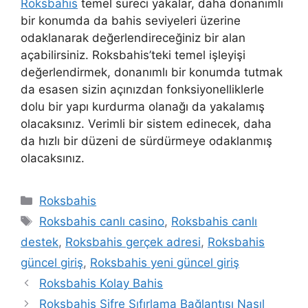
Roksbahis
temel süreci yakalar, daha donanımlı
bir konumda da bahis seviyeleri üzerine
odaklanarak değerlendireceğiniz bir alan
açabilirsiniz. Roksbahis’teki temel işleyişi
değerlendirmek, donanımlı bir konumda tutmak
da esasen sizin açınızdan fonksiyonelliklerle
dolu bir yapı kurdurma olanağı da yakalamış
olacaksınız. Verimli bir sistem edinecek, daha
da hızlı bir düzeni de sürdürmeye odaklanmış
olacaksınız.
Kategoriler
Roksbahis
Etiketler
Roksbahis canlı casino
,
Roksbahis canlı
destek
,
Roksbahis gerçek adresi
,
Roksbahis
güncel giriş
,
Roksbahis yeni güncel giriş
Yazı
Roksbahis Kolay Bahis
dolaşımı
Roksbahis Şifre Sıfırlama Bağlantısı Nasıl