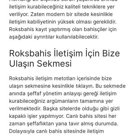
iletişim kurabileceğiniz kaliteli tekniklere yer
veriliyor. Zaten modern bir sitede kesinlikle
iletişim kabiliyetinin yüksek olması gereklidir.
Roksbahis kayıt yaptırmış olan bahisçiler için
aşağıdaki ayrıntılar kullanılabilecektir.
Roksbahis İletişim İçin Bize
Ulaşın Sekmesi
Roksbahis iletişim metotları içerisinde bize
ulaşın sekmesine kesinlikle tıklayın. Bu sekmede
anında şeffaf yönetim anlayışı gereği iletişim
kurabileceğiniz argümanların tamamına yer
verilmektedir. Başka sitelerde olduğu gibi gizli
kapaklı işler yapılmıyor. Canlı bahis sitesi her
zaman şeffaflıktan yana tavır almış durumda.
Dolayısıyla canlı bahis sitesinde iletişim