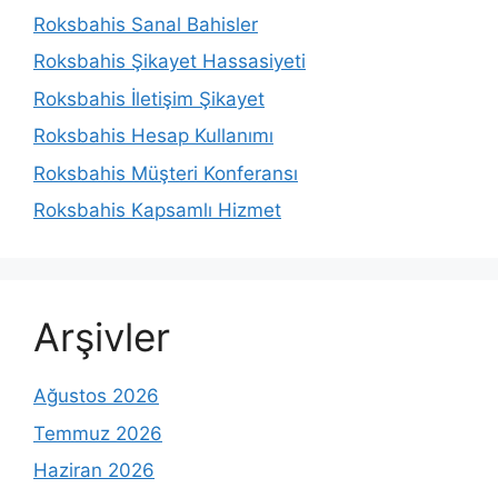
Roksbahis Sanal Bahisler
Roksbahis Şikayet Hassasiyeti
Roksbahis İletişim Şikayet
Roksbahis Hesap Kullanımı
Roksbahis Müşteri Konferansı
Roksbahis Kapsamlı Hizmet
Arşivler
Ağustos 2026
Temmuz 2026
Haziran 2026