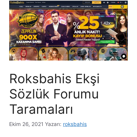
Roksbahis Ekşi
Sözlük Forumu
Taramaları
Ekim 26, 2021
Yazarı:
roksbahis