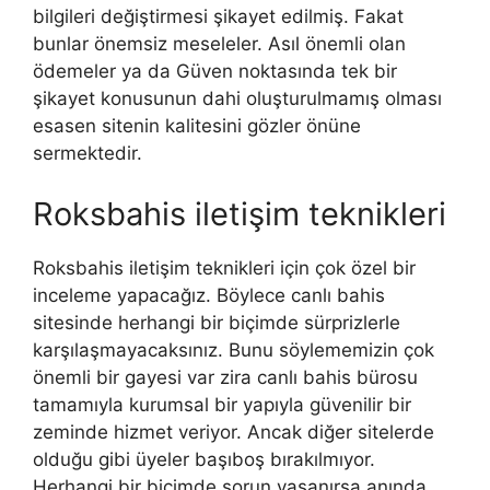
bilgileri değiştirmesi şikayet edilmiş. Fakat
bunlar önemsiz meseleler. Asıl önemli olan
ödemeler ya da Güven noktasında tek bir
şikayet konusunun dahi oluşturulmamış olması
esasen sitenin kalitesini gözler önüne
sermektedir.
Roksbahis iletişim teknikleri
Roksbahis iletişim teknikleri için çok özel bir
inceleme yapacağız. Böylece canlı bahis
sitesinde herhangi bir biçimde sürprizlerle
karşılaşmayacaksınız. Bunu söylememizin çok
önemli bir gayesi var zira canlı bahis bürosu
tamamıyla kurumsal bir yapıyla güvenilir bir
zeminde hizmet veriyor. Ancak diğer sitelerde
olduğu gibi üyeler başıboş bırakılmıyor.
Herhangi bir biçimde sorun yaşanırsa anında