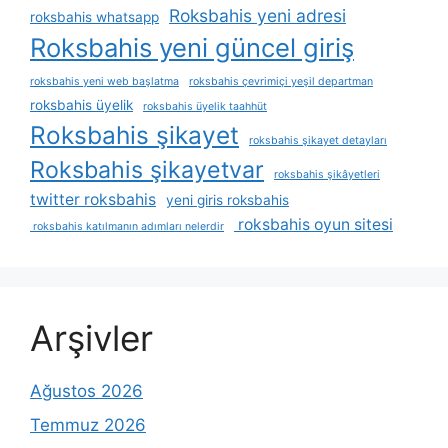
Roksbahis yeni adresi
roksbahis whatsapp
Roksbahis yeni güncel giriş
roksbahis yeni web başlatma
roksbahis çevrimiçi yeşil departman
roksbahis üyelik
roksbahis üyelik taahhüt
Roksbahis şikayet
roksbahis şikayet detayları
Roksbahis şikayetvar
roksbahis şikâyetleri
twitter roksbahis
yeni giris roksbahis
roksbahis oyun sitesi
roksbahis katılmanın adımları nelerdir
Arşivler
Ağustos 2026
Temmuz 2026