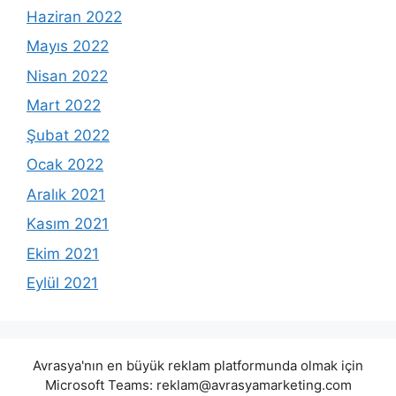
Haziran 2022
Mayıs 2022
Nisan 2022
Mart 2022
Şubat 2022
Ocak 2022
Aralık 2021
Kasım 2021
Ekim 2021
Eylül 2021
Avrasya'nın en büyük reklam platformunda olmak için
Microsoft Teams:
reklam@avrasyamarketing.com