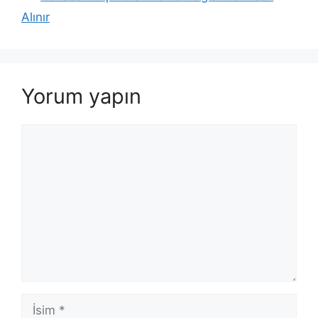
Alınır
Yorum yapın
Yorum
İsim