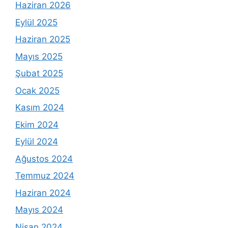
Haziran 2026
Eylül 2025
Haziran 2025
Mayıs 2025
Şubat 2025
Ocak 2025
Kasım 2024
Ekim 2024
Eylül 2024
Ağustos 2024
Temmuz 2024
Haziran 2024
Mayıs 2024
Nisan 2024