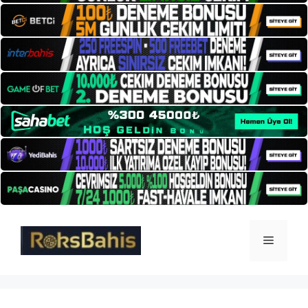
İçeriğe
atla
Menü