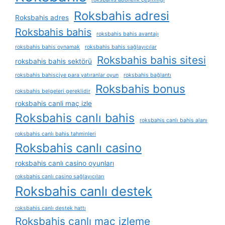
Roksbahis adresi
Roksbahis adres
Roksbahis bahis
roksbahis bahis avantajı
roksbahis bahis oynamak
roksbahis bahis sağlayıcılar
Roksbahis bahis sitesi
roksbahis bahis sektörü
roksbahis bahisçiye para yatıranlar oyun
roksbahis bağlantı
Roksbahis bonus
roksbahis belgeleri gereklidir
roksbahis canli maç izle
Roksbahis canlı bahis
roksbahis canlı bahis alanı
roksbahis canlı bahis tahminleri
Roksbahis canlı casino
roksbahis canlı casino oyunları
roksbahis canlı casino sağlayıcıları
Roksbahis canlı destek
roksbahis canlı destek hattı
Roksbahis canlı maç izleme