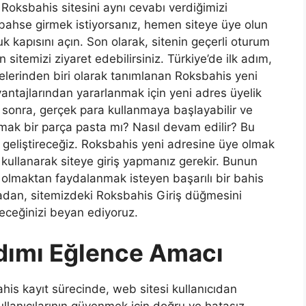
Roksbahis sitesini aynı cevabı verdiğimizi
bahse girmek istiyorsanız, hemen siteye üye olun
k kapısını açın. Son olarak, sitenin geçerli oturum
sitemizi ziyaret edebilirsiniz. Türkiye’de ilk adım,
itelerinden biri olarak tanımlanan Roksbahis yeni
antajlarından yararlanmak için yeni adres üyelik
n sonra, gerçek para kullanmaya başlayabilir ve
ılmak bir parça pasta mı? Nasıl devam edilir? Bu
 geliştireceğiz. Roksbahis yeni adresine üye olmak
kullanarak siteye giriş yapmanız gerekir. Bunun
i olmaktan faydalanmak isteyen başarılı bir bahis
şmadan, sitemizdeki Roksbahis Giriş düğmesini
ileceğinizi beyan ediyoruz.
dımı Eğlence Amacı
his kayıt sürecinde, web sitesi kullanıcıdan